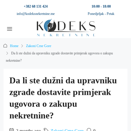
+382 68 131 424
10:00 - 18:00
info@kodeksnekretnine.me
Ponedjeljak - Petak
Home
Zakoni Crne Gore
Da li ste dužni da upravniku zgrade dostavite primjerak ugovora o zakupu
nekretnine?
Da li ste dužni da upravniku
zgrade dostavite primjerak
ugovora o zakupu
nekretnine?
2 months ago
Zakoni Crne Gore
0