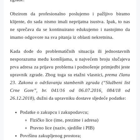
Obzirom da profesionalno poslujemo i pažljivo biramo
klijente, do sada nismo imali neprijatna isustva. Ipak, to nas
ne sprečava da se kontinuirano edukujemo i nastojimo da
imamo odgovore na sva pitanja iz oblasti nekretnina.
Kada dođe do problematičnih situacija ili jednostavnih
nesporazuma među komšijama, u najvećem broju slučajeva
prva adresa za prijavu problema i podnošenje primjedbi jeste
upravnik zgrade. Zbog toga su etažni vlasnici,
prema članu
23. Zakona o održavanju stambenih zgrada (“Službeni list
Crne Gore”, br. 041/16 od 06.07.2016, 084/18 od
26.12.2018)
, dužni da upravniku dostave sljedeće podatke:
Podatke o zakupcu i zakupodavcu;
Fizičko lice (ime, prezime i adresa)
Pravno lice (naziv, sjedište i PIB)
Površinu zakupljenog prostora;