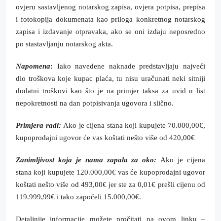
ovjeru sastavljenog notarskog zapisa, ovjera potpisa, prepisa
i fotokopija dokumenata kao priloga konkretnog notarskog
zapisa i izdavanje otpravaka, ako se oni izdaju neposredno
po stastavljanju notarskog akta.
Napomena
:
Iako navedene naknade predstavljaju najveći
dio troškova koje kupac plaća, tu nisu uračunati neki sitniji
dodatni troškovi kao što je na primjer taksa za uvid u list
nepokretnosti na dan potpisivanja ugovora i slično.
Primjera radi:
Ako je cijena stana koji kupujete 70.000,00€,
kupoprodajni ugovor će vas koštati nešto više od 420,00€
Zanimljivost koja je nama zapala za oko:
Ako je cijena
stana koji kupujete 120.000,00€ vas će kupoprodajni ugovor
koštati nešto više od 493,00€ jer ste za 0,01€ prešli cijenu od
119.999,99€ i tako započeli 15.000,00€.
Detaljnije informacije možete pročitati na ovom linku –