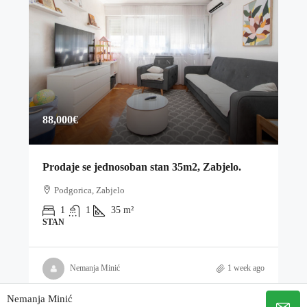
88,000€
Prodaje se jednosoban stan 35m2, Zabjelo.
Podgorica, Zabjelo
1
1
35
m²
STAN
Nemanja Minić
1 week ago
Nemanja Minić