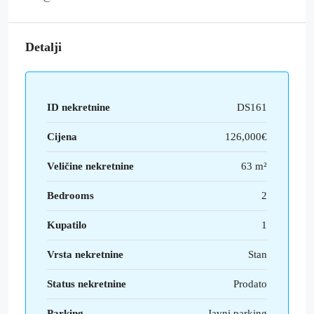
Detalji
ID nekretnine
DS161
Cijena
126,000€
Veličine nekretnine
63 m²
Bedrooms
2
Kupatilo
1
Vrsta nekretnine
Stan
Status nekretnine
Prodato
Parking
Javni parking