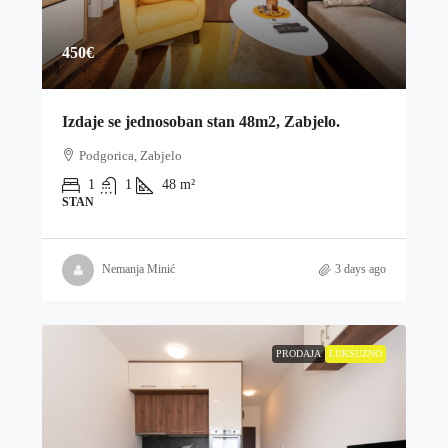
450€
Izdaje se jednosoban stan 48m2, Zabjelo.
Podgorica, Zabjelo
1
1
48
m²
STAN
Nemanja Minić
3 days ago
PRODAJA
LUKSUZNO