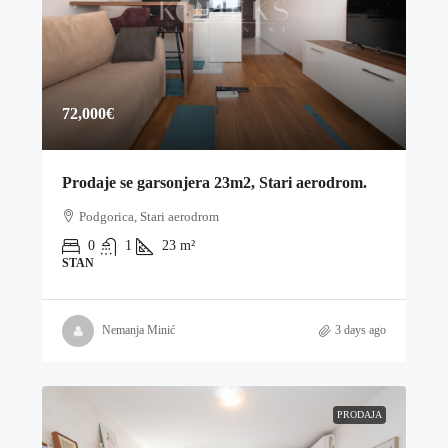
72,000€
Prodaje se garsonjera 23m2, Stari aerodrom.
Podgorica, Stari aerodrom
0
1
23
m²
STAN
Nemanja Minić
3 days ago
PRODAJA