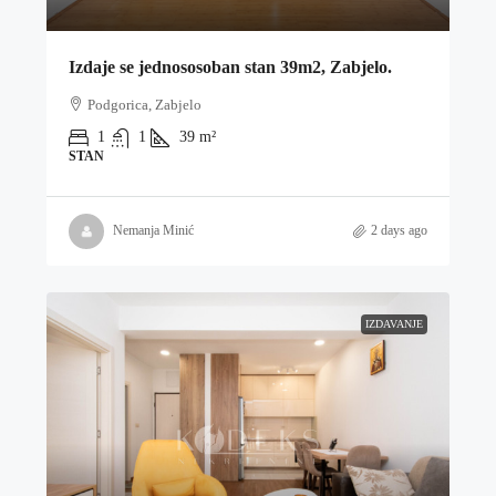
Izdaje se jednososoban stan 39m2, Zabjelo.
Podgorica, Zabjelo
1
1
39
m²
STAN
Nemanja Minić
2 days ago
IZDAVANJE