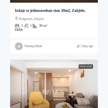
Izdaje se jednososoban stan 39m2, Zabjelo.
Podgorica, Zabjelo
1
1
39
m²
STAN
Nemanja Minić
5 days ago
IZDAVANJE