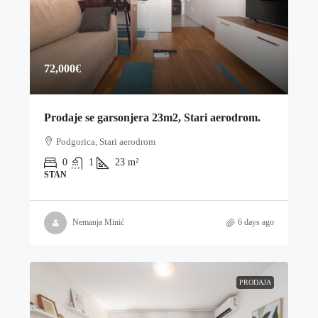
72,000€
Prodaje se garsonjera 23m2, Stari aerodrom.
Podgorica, Stari aerodrom
0
1
23
m²
STAN
Nemanja Minić
6 days ago
PRODAJA