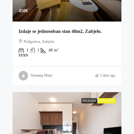
450€
Izdaje se jednosoban stan 48m2, Zabjelo.
Podgorica, Zabjelo
1
1
48
m²
STAN
Nemanja Minić
5 days ago
PRODAJA
LUKSUZNO