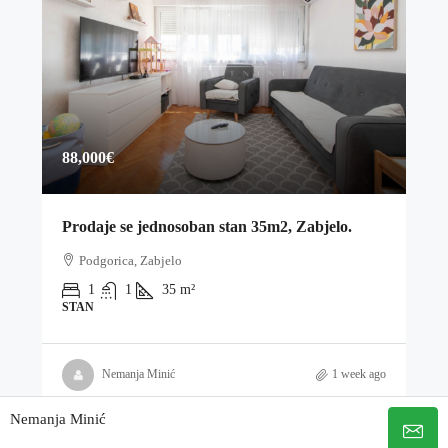
88,000€
Prodaje se jednosoban stan 35m2, Zabjelo.
Podgorica, Zabjelo
1
1
35
m²
STAN
Nemanja Minić
1 week ago
Nemanja Minić