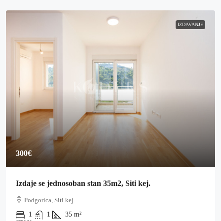
IZDAVANJE
300€
Izdaje se jednosoban stan 35m2, Siti kej.
Podgorica, Siti kej
1
1
35
m²