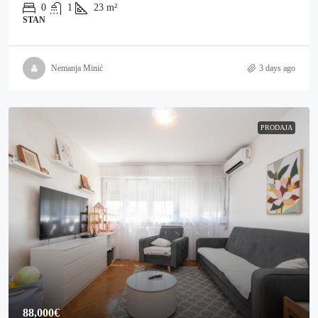
0
1
23
m²
STAN
Nemanja Minić
3 days ago
PRODAJA
88,000€