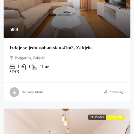
500€
Izdaje se jednosoban stan 41m2, Zabjelo.
Podgorica, Zabjelo
1
1
41
m²
STAN
Nemanja Minić
7 days ago
IZDAVANJE
LUKSUZNO