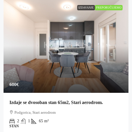
IZDAVANJE
PREPORUČUJEMO
600€
Izdaje se dvosoban stan 65m2, Stari aerodrom.
Podgorica, Stari aerodrom
2
1
65
m²
STAN