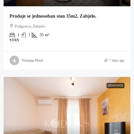
Prodaje se jednosoban stan 35m2, Zabjelo.
Podgorica, Zabjelo
1
1
35
m²
STAN
Nemanja Minić
7 days ago
IZDAVANJE