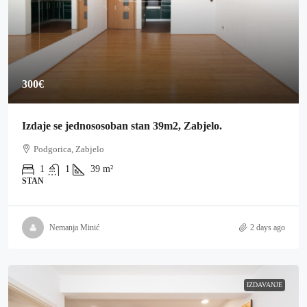
300€
Izdaje se jednososoban stan 39m2, Zabjelo.
Podgorica, Zabjelo
1
1
39
m²
STAN
Nemanja Minić
2 days ago
IZDAVANJE