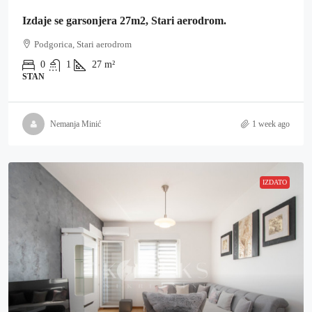
Izdaje se garsonjera 27m2, Stari aerodrom.
Podgorica, Stari aerodrom
0
1
27
m²
STAN
Nemanja Minić
1 week ago
IZDATO