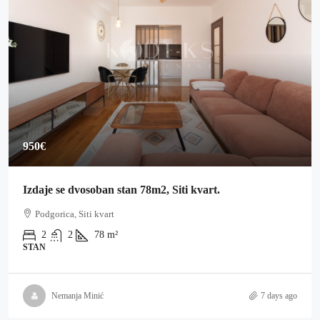
950€
Izdaje se dvosoban stan 78m2, Siti kvart.
Podgorica, Siti kvart
2
2
78
m²
STAN
Nemanja Minić
7 days ago