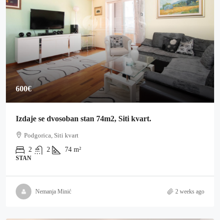
600€
Izdaje se dvosoban stan 74m2, Siti kvart.
Podgorica, Siti kvart
2
2
74
m²
STAN
Nemanja Minić
2 weeks ago