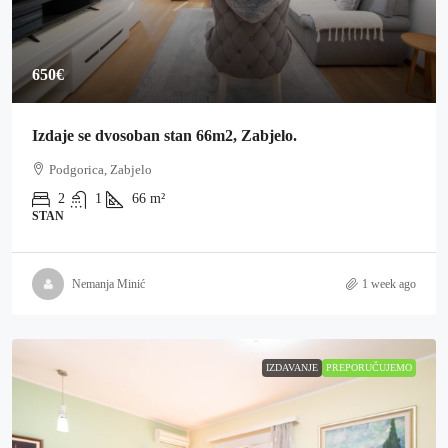
650€
Izdaje se dvosoban stan 66m2, Zabjelo.
Podgorica, Zabjelo
2
1
66
m²
STAN
Nemanja Minić
1 week ago
IZDAVANJE
PREPORUČUJEMO