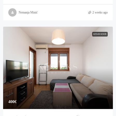
Nemanja Minić
2 weeks ago
IZDAVANJE
400€