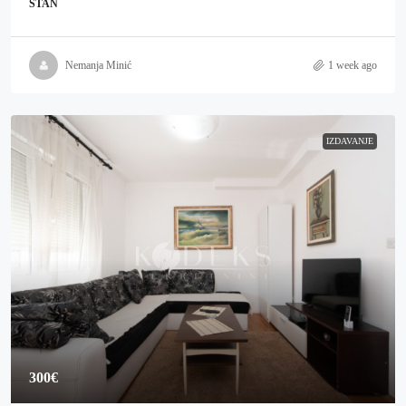
STAN
Nemanja Minić
1 week ago
IZDAVANJE
300€