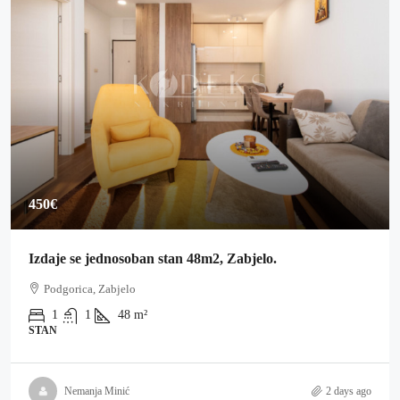
450€
Izdaje se jednosoban stan 48m2, Zabjelo.
Podgorica, Zabjelo
1
1
48
m²
STAN
Nemanja Minić
2 days ago