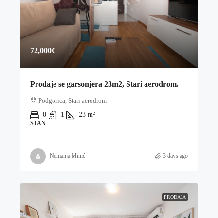
72,000€
Prodaje se garsonjera 23m2, Stari aerodrom.
Podgorica, Stari aerodrom
0
1
23
m²
STAN
Nemanja Minić
3 days ago
PRODAJA