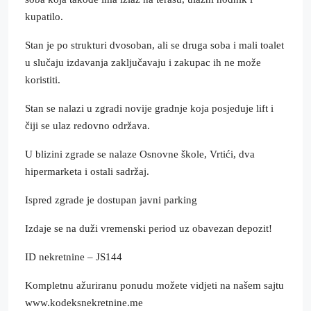
kupatilo.
Stan je po strukturi dvosoban, ali se druga soba i mali toalet
u slučaju izdavanja zaključavaju i zakupac ih ne može
koristiti.
Stan se nalazi u zgradi novije gradnje koja posjeduje lift i
čiji se ulaz redovno održava.
U blizini zgrade se nalaze Osnovne škole, Vrtići, dva
hipermarketa i ostali sadržaj.
Ispred zgrade je dostupan javni parking
Izdaje se na duži vremenski period uz obavezan depozit!
ID nekretnine – JS144
Kompletnu ažuriranu ponudu možete vidjeti na našem sajtu
www.kodeksnekretnine.me