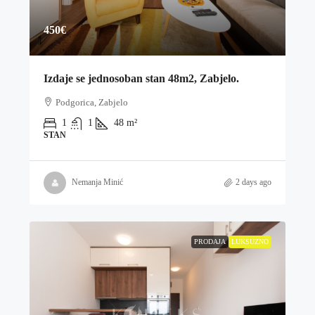
450€
Izdaje se jednosoban stan 48m2, Zabjelo.
Podgorica, Zabjelo
1
1
48
m²
STAN
Nemanja Minić
2 days ago
PRODAJA
LUKSUZNO