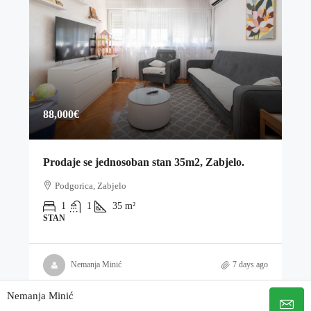
88,000€
Prodaje se jednosoban stan 35m2, Zabjelo.
Podgorica, Zabjelo
1
1
35
m²
STAN
Nemanja Minić
7 days ago
Nemanja Minić