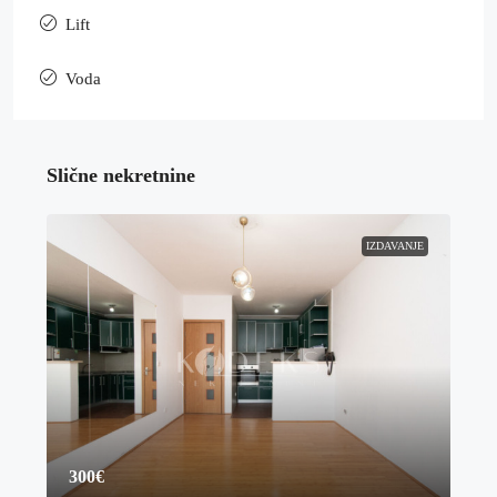
Lift
Voda
Slične nekretnine
IZDAVANJE
300€