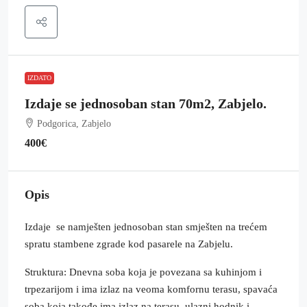
IZDATO
Izdaje se jednosoban stan 70m2, Zabjelo.
Podgorica, Zabjelo
400€
Opis
Izdaje se namješten jednosoban stan smješten na trećem
spratu stambene zgrade kod pasarele na Zabjelu.
Struktura: Dnevna soba koja je povezana sa kuhinjom i
trpezarijom i ima izlaz na veoma komfornu terasu, spavaća
soba koja takođe ima izlaz na terasu, ulazni hodnik i