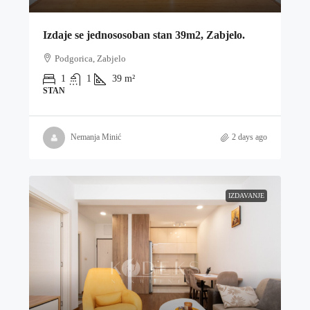
Izdaje se jednososoban stan 39m2, Zabjelo.
Podgorica, Zabjelo
1
1
39
m²
STAN
Nemanja Minić
2 days ago
IZDAVANJE