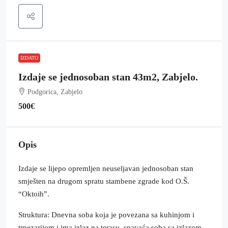
IZDATO
Izdaje se jednosoban stan 43m2, Zabjelo.
Podgorica, Zabjelo
500€
Opis
Izdaje se lijepo opremljen neuseljavan jednosoban stan
smješten na drugom spratu stambene zgrade kod O.Š.
“Oktoih”.
Struktura: Dnevna soba koja je povezana sa kuhinjom i
trpezarijom i ima izlaz na terasu, spavaća soba sa izlazom