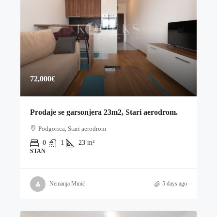
72,000€
Prodaje se garsonjera 23m2, Stari aerodrom.
Podgorica, Stari aerodrom
0
1
23
m²
STAN
Nemanja Minić
5 days ago