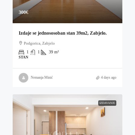
300€
Izdaje se jednososoban stan 39m2, Zabjelo.
Podgorica, Zabjelo
1
1
39
m²
STAN
Nemanja Minić
4 days ago
IZDAVANJE