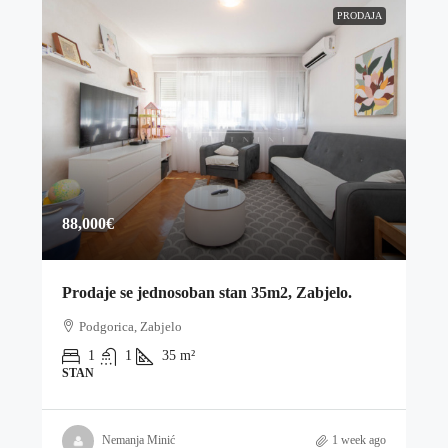
PRODAJA
88,000€
Prodaje se jednosoban stan 35m2, Zabjelo.
Podgorica, Zabjelo
1
1
35
m²
STAN
Nemanja Minić
1 week ago