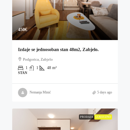
450€
Izdaje se jednosoban stan 48m2, Zabjelo.
Podgorica, Zabjelo
1
1
48
m²
STAN
Nemanja Minić
5 days ago
PRODAJA
LUKSUZNO