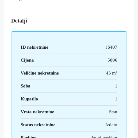
Detalji
ID nekretnine
JS407
Cijena
500€
Veličine nekretnine
43 m²
Soba
1
Kupatilo
1
Vrsta nekretnine
Stan
Status nekretnine
Izdato
Parking
Javni parking