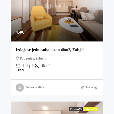
450€
Izdaje se jednosoban stan 48m2, Zabjelo.
Podgorica, Zabjelo
1
1
48
m²
STAN
Nemanja Minić
3 days ago
PRODAJA
LUKSUZNO