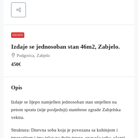
IZDATO
Izdaje se jednosoban stan 46m2, Zabjelo.
Podgorica, Zabjelo
450€
Opis
Izdaje se lijepo namješten jednosoban stan smješten na
petom spratu (nije posljednji) stambene zgrade Zabjelska
vektra.
Struktura: Dnevna soba koja je povezana sa kuhinjom i
trpezarijom i ima izlaz na dvije terase, spavaća soba, ulazni