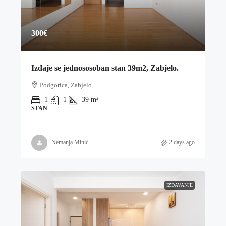
300€
Izdaje se jednososoban stan 39m2, Zabjelo.
Podgorica, Zabjelo
1
1
39
m²
STAN
Nemanja Minić
2 days ago
IZDAVANJE