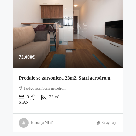
72,000€
Prodaje se garsonjera 23m2, Stari aerodrom.
Podgorica, Stari aerodrom
0
1
23
m²
STAN
Nemanja Minić
3 days ago