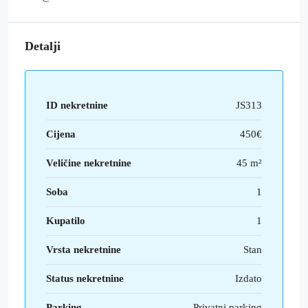
Detalji
ID nekretnine
JS313
Cijena
450€
Veličine nekretnine
45 m²
Soba
1
Kupatilo
1
Vrsta nekretnine
Stan
Status nekretnine
Izdato
Parking
Privatni parking