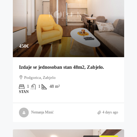
450€
Izdaje se jednosoban stan 48m2, Zabjelo.
Podgorica, Zabjelo
1
1
48
m²
STAN
Nemanja Minić
4 days ago