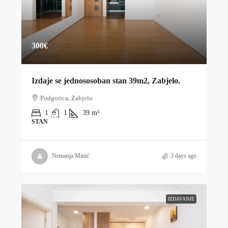
300€
Izdaje se jednososoban stan 39m2, Zabjelo.
Podgorica, Zabjelo
1
1
39
m²
STAN
Nemanja Minić
3 days ago
IZDAVANJE