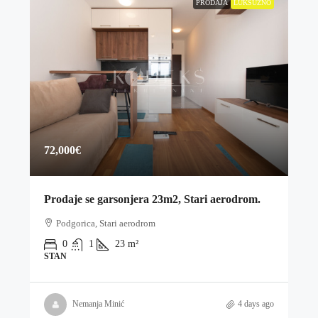
PRODAJA
LUKSUZNO
72,000€
Prodaje se garsonjera 23m2, Stari aerodrom.
Podgorica, Stari aerodrom
0
1
23
m²
STAN
Nemanja Minić
4 days ago