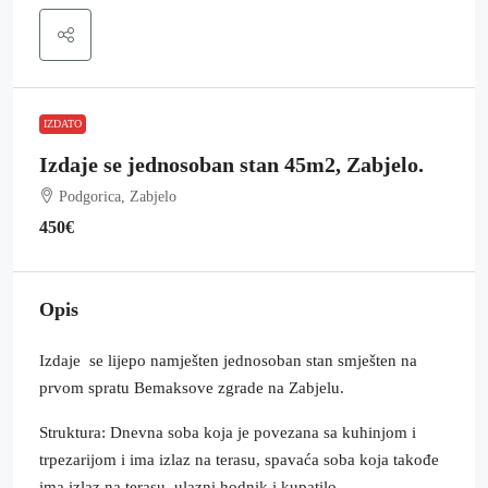
IZDATO
Izdaje se jednosoban stan 45m2, Zabjelo.
Podgorica, Zabjelo
450€
Opis
Izdaje se lijepo namješten jednosoban stan smješten na
prvom spratu Bemaksove zgrade na Zabjelu.
Struktura: Dnevna soba koja je povezana sa kuhinjom i
trpezarijom i ima izlaz na terasu, spavaća soba koja takođe
ima izlaz na terasu, ulazni hodnik i kupatilo.