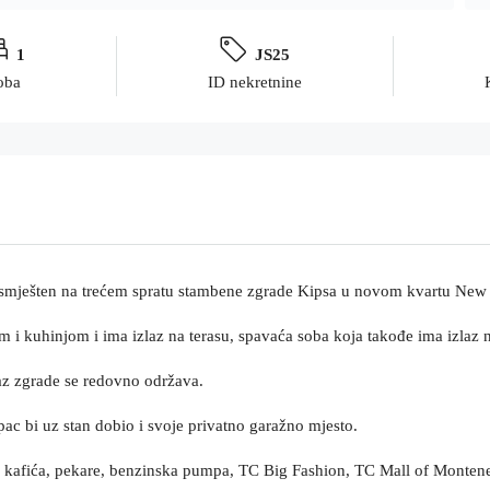
1
JS25
oba
ID nekretnine
 smješten na trećem spratu stambene zgrade Kipsa u novom kvartu New 
 i kuhinjom i ima izlaz na terasu, spavaća soba koja takođe ima izlaz na
Ulaz zgrade se redovno održava.
pac bi uz stan dobio i svoje privatno garažno mjesto.
na, kafića, pekare, benzinska pumpa, TC Big Fashion, TC Mall of Montene