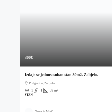
300€
Izdaje se jednososoban stan 39m2, Zabjelo.
Podgorica, Zabjelo
1
1
39
m²
STAN
Nemanja Minić