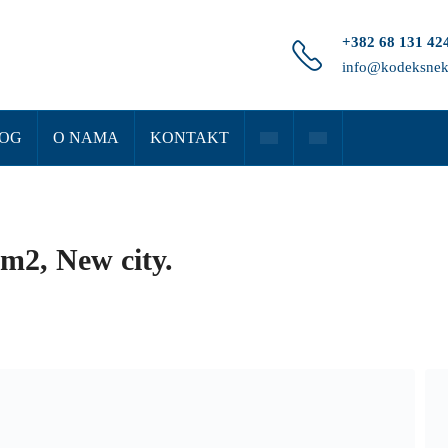
+382 68 131 42
info@kodeksnek
OG
O NAMA
KONTAKT
5m2, New city.