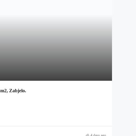
8m2, Zabjelo.
4 days ago