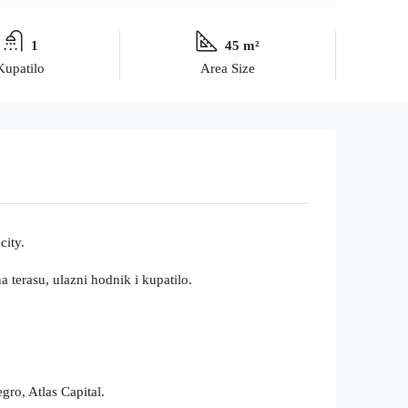
1
45 m²
Kupatilo
Area Size
city.
 terasu, ulazni hodnik i kupatilo.
gro, Atlas Capital.