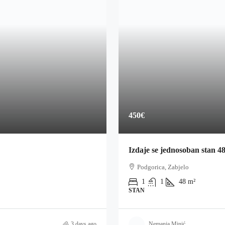
450€
Izdaje se jednosoban stan 4
Podgorica, Zabjelo
1
1
48
m²
STAN
3 days ago
Nemanja Minić