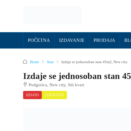
POČETNA
IZDAVANJE
PRODAJA
BL
Home
Stan
Izdaje se jednosoban stan 45m2, New city.
Izdaje se jednosoban stan 4
Podgorica, New city, Siti kvart
IZDATO
LUKSUZNO