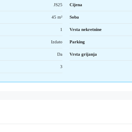
JS25
Cijena
45 m²
Soba
1
Vrsta nekretnine
Izdato
Parking
Da
Vrsta grijanja
3