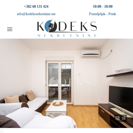
+382 68 131 424
10:00 - 18:00
info@kodeksnekretnine.me
Ponedjeljak - Petak
10