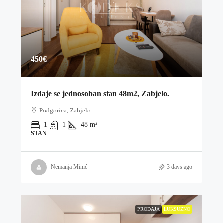
450€
Izdaje se jednosoban stan 48m2, Zabjelo.
Podgorica, Zabjelo
1
1
48
m²
STAN
Nemanja Minić
3 days ago
PRODAJA
LUKSUZNO