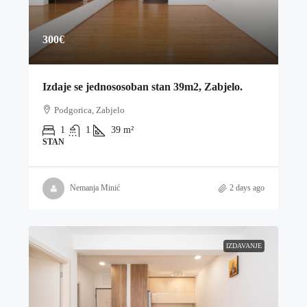
300€
Izdaje se jednososoban stan 39m2, Zabjelo.
Podgorica, Zabjelo
1
1
39
m²
STAN
Nemanja Minić
2 days ago
IZDAVANJE