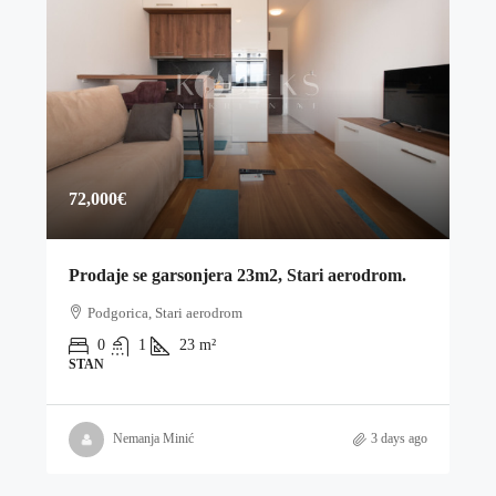
72,000€
Prodaje se garsonjera 23m2, Stari aerodrom.
Podgorica, Stari aerodrom
0
1
23
m²
STAN
Nemanja Minić
3 days ago