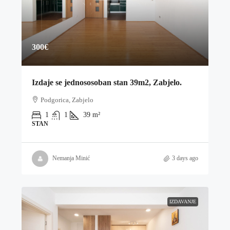
300€
Izdaje se jednososoban stan 39m2, Zabjelo.
Podgorica, Zabjelo
1
1
39
m²
STAN
Nemanja Minić
3 days ago
IZDAVANJE