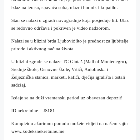
izlaz na terasu, spavaća soba, ulazni hodnik i kupatilo.
Stan se nalazi u zgradi novogradnje koja posjeduje lift. Ulaz
se redovno održava i pokriven je video nadzorom.
Nalazi se u blizini brda Ljubović što je prednost za ljubitelje
prirode i aktivnog načina života.
U blizini zgrade se nalaze TC Gintaš (Mall of Montenegro),
Srednje škole, Osnovne škole, Vrtići, Autobuska i
Željeznička stanica, marketi, kafići, dječija igrališta i ostali
sadržaj.
Izdaje se na duži vremenski period uz obavezan depozit!
ID nekretnine – JS181
Kompletnu ažuriranu ponudu možete vidjeti na našem sajtu
www.kodeksnekretnine.me