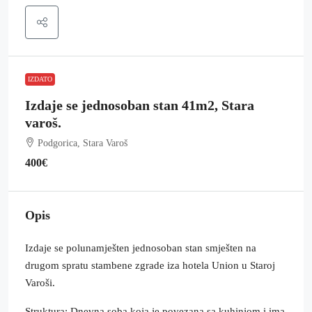
IZDATO
Izdaje se jednosoban stan 41m2, Stara
varoš.
Podgorica, Stara Varoš
400€
Opis
Izdaje se polunamješten jednosoban stan smješten na
drugom spratu stambene zgrade iza hotela Union u Staroj
Varoši.
Struktura: Dnevna soba koja je povezana sa kuhinjom i ima