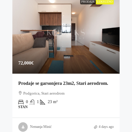
PRODAJA
LUKSUZNO
72,000€
Prodaje se garsonjera 23m2, Stari aerodrom.
Podgorica, Stari aerodrom
0
1
23
m²
STAN
Nemanja Minić
4 days ago