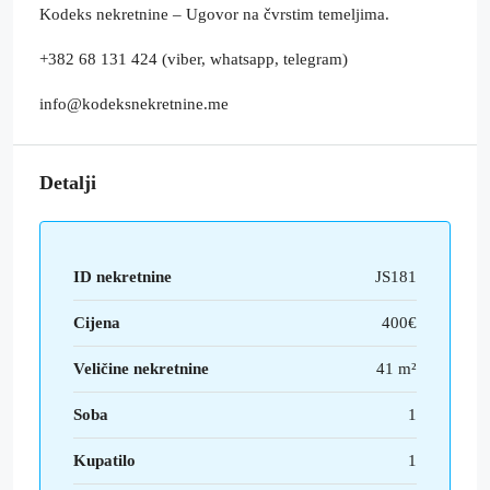
Kodeks nekretnine – Ugovor na čvrstim temeljima.
+382 68 131 424 (viber, whatsapp, telegram)
info@kodeksnekretnine.me
Detalji
ID nekretnine
JS181
Cijena
400€
Veličine nekretnine
41 m²
Soba
1
Kupatilo
1