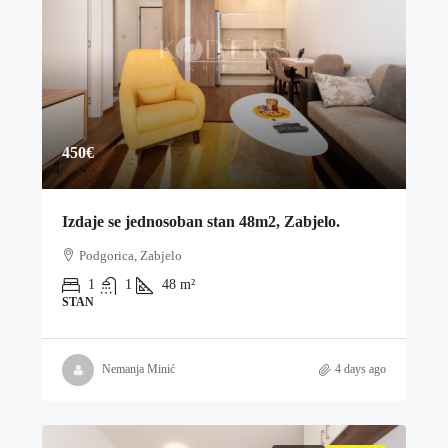
450€
Izdaje se jednosoban stan 48m2, Zabjelo.
Podgorica, Zabjelo
1
1
48
m²
STAN
Nemanja Minić
4 days ago