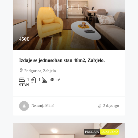
450€
Izdaje se jednosoban stan 48m2, Zabjelo.
Podgorica, Zabjelo
1
1
48
m²
STAN
Nemanja Minić
2 days ago
PRODAJA
LUKSUZNO