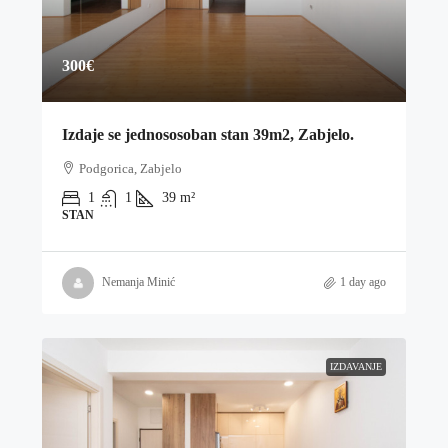
300€
Izdaje se jednososoban stan 39m2, Zabjelo.
Podgorica, Zabjelo
1
1
39
m²
STAN
Nemanja Minić
1 day ago
IZDAVANJE