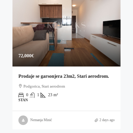
72,000€
Prodaje se garsonjera 23m2, Stari aerodrom.
Podgorica, Stari aerodrom
0
1
23
m²
STAN
Nemanja Minić
2 days ago