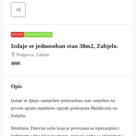
IZDATO
PREPORUČUJEMO
Izdaje se jednosoban stan 38m2, Zabjelo.
Podgorica, Zabjelo
400€
Opis
Izdaje se lijepo namješten jednosoban stan smješten na
prvom spratu stambene zgrade prekoputa Multikoma na
Zabjelu.
Struktura: Dnevna soba koja je povezana sa trpezarijom i
kuhinjom i ima izlaz na terasu, spavaća soba sa izlazom na