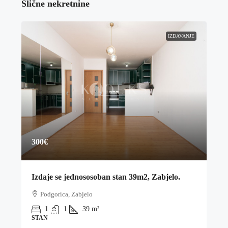
Slične nekretnine
IZDAVANJE
300€
Izdaje se jednososoban stan 39m2, Zabjelo.
Podgorica, Zabjelo
1
1
39
m²
STAN