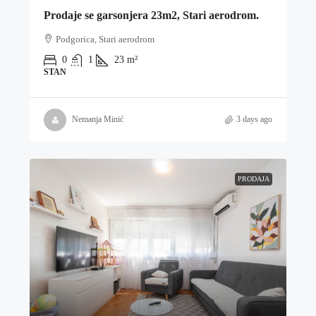
Prodaje se garsonjera 23m2, Stari aerodrom.
Podgorica, Stari aerodrom
0
1
23
m²
STAN
Nemanja Minić
3 days ago
PRODAJA