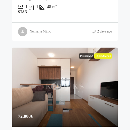
1
1
48
m²
STAN
Nemanja Minić
2 days ago
PRODAJA
LUKSUZNO
72,000€