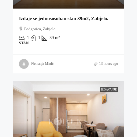
Izdaje se jednososoban stan 39m2, Zabjelo.
Podgorica, Zabjelo
1
1
39
m²
STAN
Nemanja Minić
13 hours ago
IZDAVANJE