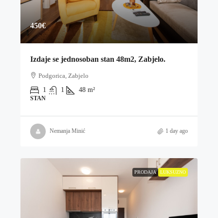
450€
Izdaje se jednosoban stan 48m2, Zabjelo.
Podgorica, Zabjelo
1
1
48
m²
STAN
Nemanja Minić
1 day ago
PRODAJA
LUKSUZNO