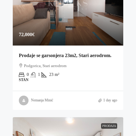
72,000€
Prodaje se garsonjera 23m2, Stari aerodrom.
Podgorica, Stari aerodrom
0
1
23
m²
STAN
Nemanja Minić
1 day ago
PRODAJA