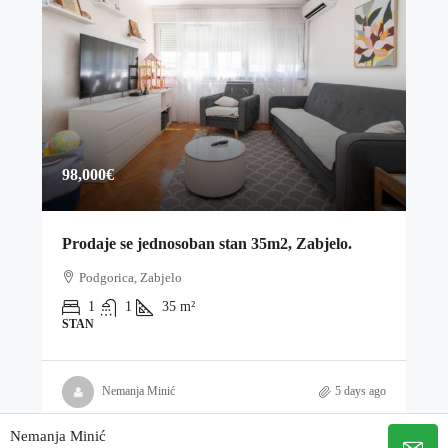
98,000€
Prodaje se jednosoban stan 35m2, Zabjelo.
Podgorica, Zabjelo
1
1
35
m²
STAN
Nemanja Minić
5 days ago
Nemanja Minić