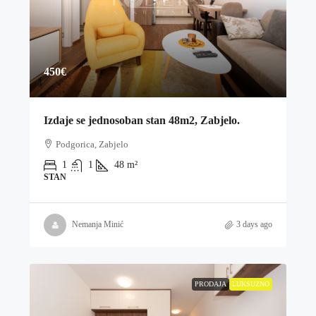
450€
Izdaje se jednosoban stan 48m2, Zabjelo.
Podgorica, Zabjelo
1
1
48
m²
STAN
Nemanja Minić
3 days ago
PRODAJA
LUKSUZNO