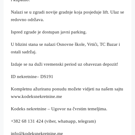
Nalazi se u zgradi novije gradnje koja posjeduje lift. Ulaz se
redovno održava.
Ispred zgrade je dostupan javni parking.
U blizini stana se nalazi Osnovne škole, Vrtići, TC Bazar i
ostali sadržaj.
Izdaje se na duži vremenski period uz obavezan depozit!
ID nekretnine– DS191
Kompletnu ažuriranu ponudu možete vidjeti na našem sajtu
www.kodeksnekretnine.me
Kodeks nekretnine – Ugovor na čvrstim temeljima.
+382 68 131 424 (viber, whatsapp, telegram)
info@kodeksnekretnine.me