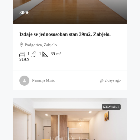
300€
Izdaje se jednososoban stan 39m2, Zabjelo.
Podgorica, Zabjelo
1
1
39
m²
STAN
Nemanja Minić
2 days ago
IZDAVANJE