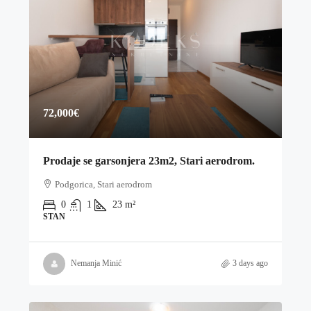
72,000€
Prodaje se garsonjera 23m2, Stari aerodrom.
Podgorica, Stari aerodrom
0
1
23
m²
STAN
Nemanja Minić
3 days ago