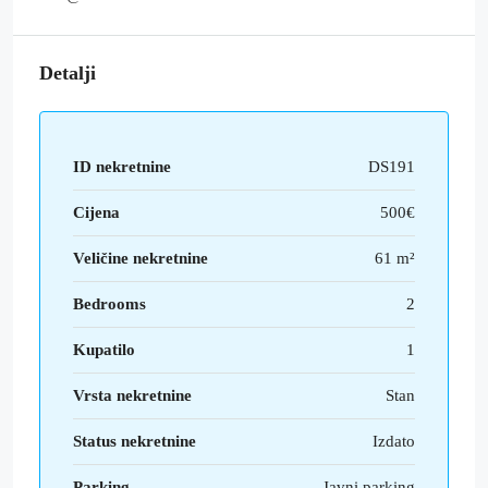
Detalji
ID nekretnine
DS191
Cijena
500€
Veličine nekretnine
61 m²
Bedrooms
2
Kupatilo
1
Vrsta nekretnine
Stan
Status nekretnine
Izdato
Parking
Javni parking