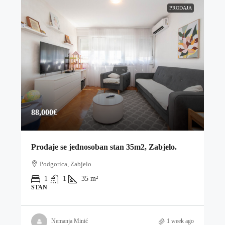
PRODAJA
88,000€
Prodaje se jednosoban stan 35m2, Zabjelo.
Podgorica, Zabjelo
1
1
35
m²
STAN
Nemanja Minić
1 week ago