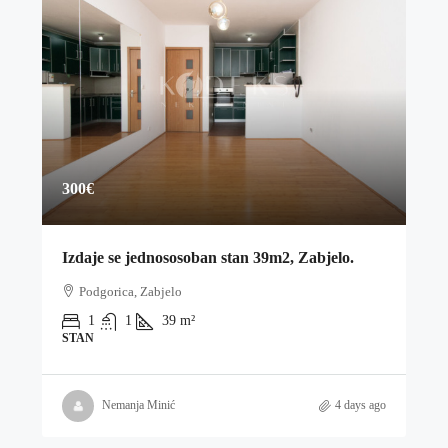
300€
Izdaje se jednososoban stan 39m2, Zabjelo.
Podgorica, Zabjelo
1
1
39
m²
STAN
Nemanja Minić
4 days ago