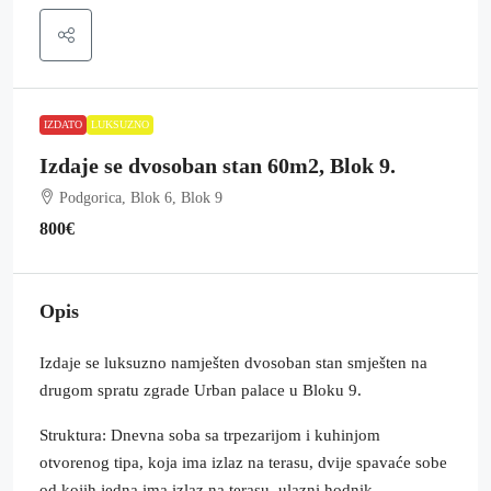
IZDATO
LUKSUZNO
Izdaje se dvosoban stan 60m2, Blok 9.
Podgorica, Blok 6, Blok 9
800€
Opis
Izdaje se luksuzno namješten dvosoban stan smješten na
drugom spratu zgrade Urban palace u Bloku 9.
Struktura: Dnevna soba sa trpezarijom i kuhinjom
otvorenog tipa, koja ima izlaz na terasu, dvije spavaće sobe
od kojih jedna ima izlaz na terasu, ulazni hodnik,