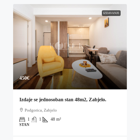
IZDAVANJE
450€
Izdaje se jednosoban stan 48m2, Zabjelo.
Podgorica, Zabjelo
1
1
48
m²
STAN