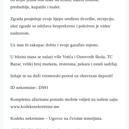
predsoblje, kupatilo i toalet.
Zgrada posjeduje svoje lijepo uređeno dvorište, recepciju,
ulaz zgrade se održava besprekorno i pokriven je video
nadzorom.
Uz stan bi zakupac dobio i svoje garažno mjesto.
U blizini stana se nalazi više Vrtića i Osnovnih škola, TC
Bazar, veliki broj marketa, restorana, pekara i ostali sadržaj.
Izdaje se na duži vremenski period uz obavezan depozit!
ID nekretnine– DS91
Kompletnu ažuriranu ponudu možete vidjeti na našem sajtu
www.kodeksnekretnine.me
Kodeks nekretnine – Ugovor na čvrstim temeljima.