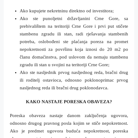
Ako kupujete nekretninu direktno od investitora;
Ako ste punoljetni državljanini Crne Gore, sa
prebivalištem na teritoriji Crne Gore i prvi put stičete
stambenu zgradu ili stan, radi rješavanja stambenih
potreba, oslobođeni ste plaćanja poreza na promet
nepokretnosti za površinu koja iznosi do 20 m2 po
članu domaćinstva, pod uslovom da nemaju stambenu
zgradu ili stan u svojini na teritoriji Crne Gore;
Ako ste nasljednik prvog nasljednog reda, bračni drug
ili roditelj ostavioca, odnosno poklonoprimac prvog
nasljednog reda ili bračni drug poklonodavca.
KAKO NASTAJE PORESKA OBAVEZA?
Poreska obaveza nastaje danom zaključenja ugovora,
odnosno drugog pravnog posla kojim se stiče nepokretnost.
Ako je predmet ugovora buduća nepokretnost, poreska