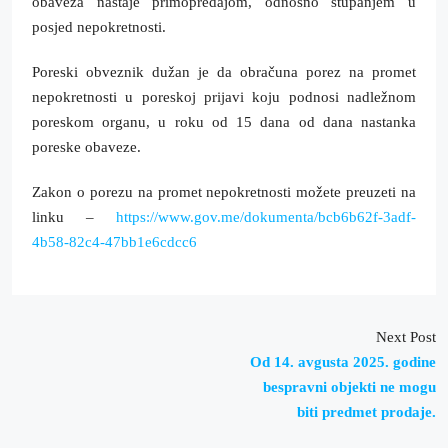
obaveza nastaje primopredajom, odnosno stupanjem u
posjed nepokretnosti.
Poreski obveznik dužan je da obračuna porez na promet
nepokretnosti u poreskoj prijavi koju podnosi nadležnom
poreskom organu, u roku od 15 dana od dana nastanka
poreske obaveze.
Zakon o porezu na promet nepokretnosti možete preuzeti na
linku –
https://www.gov.me/dokumenta/bcb6b62f-3adf-
4b58-82c4-47bb1e6cdcc6
Next Post
Od 14. avgusta 2025. godine
bespravni objekti ne mogu
biti predmet prodaje.