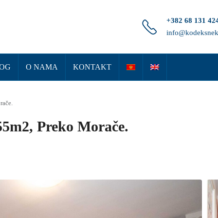
+382 68 131 42
info@kodeksnek
OG
O NAMA
KONTAKT
rače.
 55m2, Preko Morače.