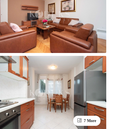
7 More