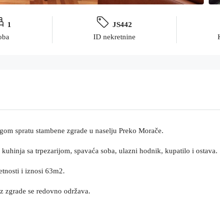
1
JS442
oba
ID nekretnine
ugom spratu stambene zgrade u naselju Preko Morače.
 kuhinja sa trpezarijom, spavaća soba, ulazni hodnik, kupatilo i ostava.
etnosti i iznosi 63m2.
laz zgrade se redovno održava.