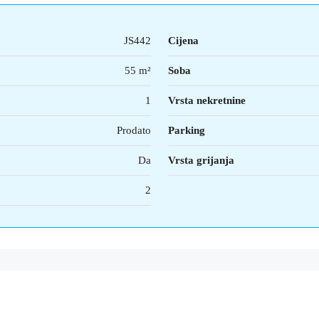
JS442
Cijena
55 m²
Soba
1
Vrsta nekretnine
Prodato
Parking
Da
Vrsta grijanja
2