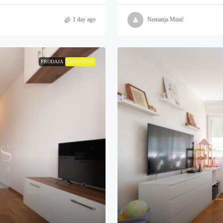
1 day ago
Nemanja Minić
PRODAJA
LUKSUZNO