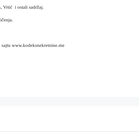
 Vrtić i ostali sadržaj.
ičenja.
m sajtu www.kodeksnekretnine.me