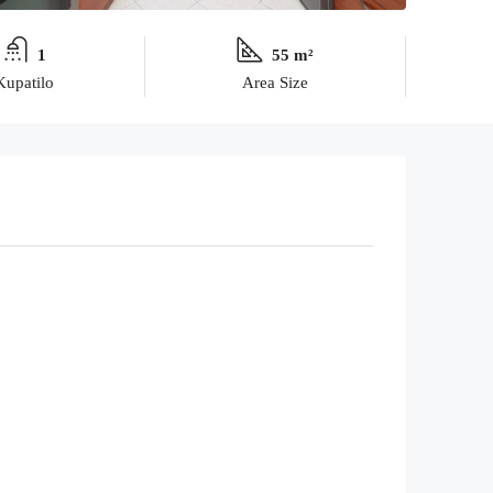
1
55 m²
Kupatilo
Area Size