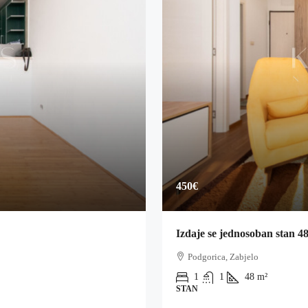
450€
Izdaje se jednosoban stan 4
Podgorica, Zabjelo
1
1
48
m²
STAN