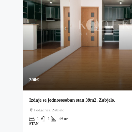
300€
Izdaje se jednososoban stan 39m2, Zabjelo.
Podgorica, Zabjelo
1
1
39
m²
STAN