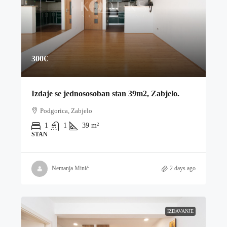
300€
Izdaje se jednososoban stan 39m2, Zabjelo.
Podgorica, Zabjelo
1
1
39
m²
STAN
Nemanja Minić
2 days ago
IZDAVANJE