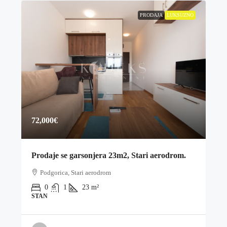
PRODAJA
LUKSUZNO
72,000€
Prodaje se garsonjera 23m2, Stari aerodrom.
Podgorica, Stari aerodrom
0
1
23
m²
STAN