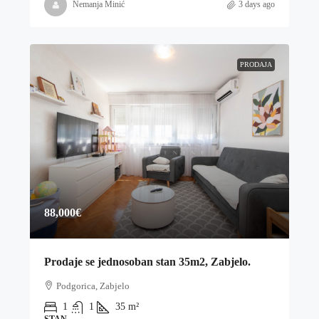
Nemanja Minić
3 days ago
PRODAJA
88,000€
Prodaje se jednosoban stan 35m2, Zabjelo.
Podgorica, Zabjelo
1
1
35
m²
STAN