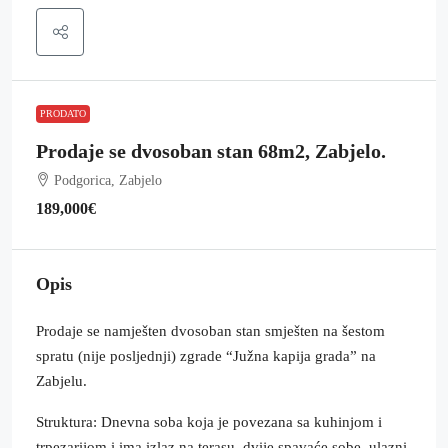
PRODATO
Prodaje se dvosoban stan 68m2, Zabjelo.
Podgorica, Zabjelo
189,000€
Opis
Prodaje se namješten dvosoban stan smješten na šestom
spratu (nije posljednji) zgrade “Južna kapija grada” na
Zabjelu.
Struktura: Dnevna soba koja je povezana sa kuhinjom i
trpezarijom i ima izlaz na terasu, dvije spavaće sobe, ulazni