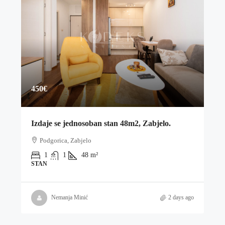
450€
Izdaje se jednosoban stan 48m2, Zabjelo.
Podgorica, Zabjelo
1
1
48
m²
STAN
Nemanja Minić
2 days ago