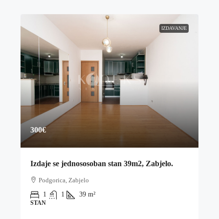
IZDAVANJE
300€
Izdaje se jednososoban stan 39m2, Zabjelo.
Podgorica, Zabjelo
1
1
39
m²
STAN