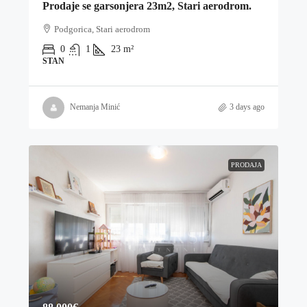
Prodaje se garsonjera 23m2, Stari aerodrom.
Podgorica, Stari aerodrom
0
1
23
m²
STAN
Nemanja Minić
3 days ago
PRODAJA