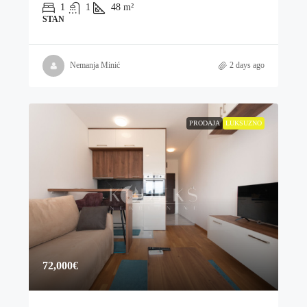
1
1
48
m²
STAN
Nemanja Minić
2 days ago
PRODAJA
LUKSUZNO
72,000€