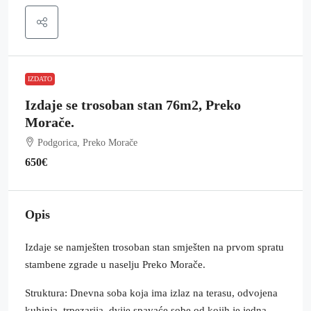
IZDATO
Izdaje se trosoban stan 76m2, Preko
Morače.
Podgorica, Preko Morače
650€
Opis
Izdaje se namješten trosoban stan smješten na prvom spratu
stambene zgrade u naselju Preko Morače.
Struktura: Dnevna soba koja ima izlaz na terasu, odvojena
kuhinja, trpezarija, dvije spavaće sobe od kojih je jedna