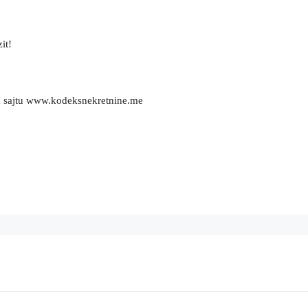
it!
m sajtu www.kodeksnekretnine.me