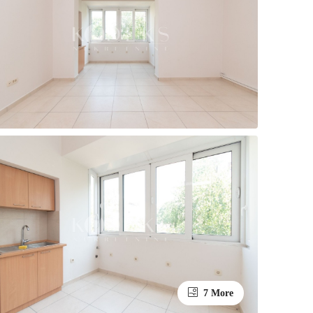
7 More