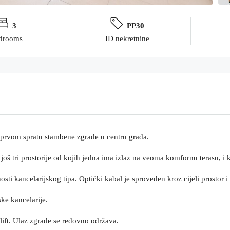
3
PP30
drooms
ID nekretnine
a prvom spratu stambene zgrade u centru grada.
još tri prostorije od kojih jedna ima izlaz na veoma komfornu terasu, i k
ti kancelarijskog tipa. Optički kabal je sproveden kroz cijeli prostor i 
ske kancelarije.
 lift. Ulaz zgrade se redovno održava.