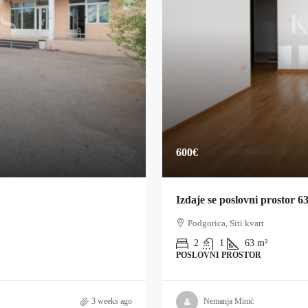
600€
Izdaje se poslovni prostor 63
Podgorica, Siti kvart
2
1
63
m²
POSLOVNI PROSTOR
3 weeks ago
Nemanja Minić