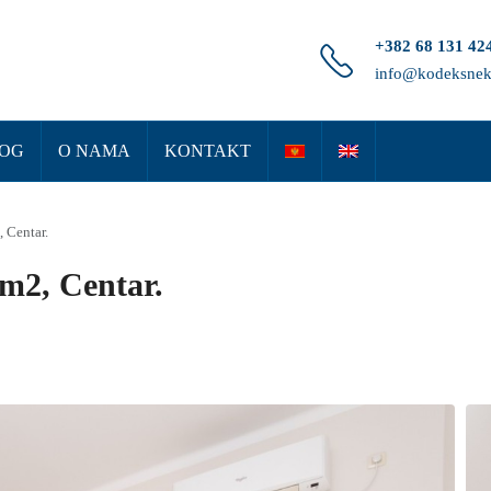
+382 68 131 42
info@kodeksnek
OG
O NAMA
KONTAKT
, Centar.
1m2, Centar.