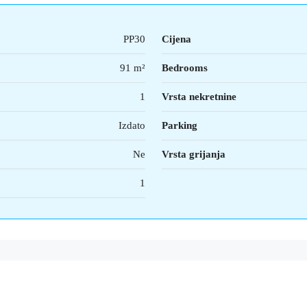
PP30
Cijena
91 m²
Bedrooms
1
Vrsta nekretnine
Izdato
Parking
Ne
Vrsta grijanja
1