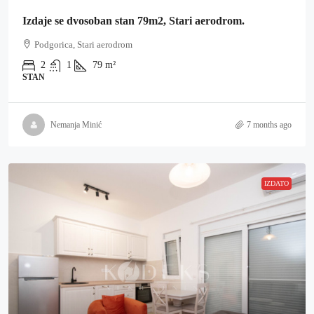
Izdaje se dvosoban stan 79m2, Stari aerodrom.
Podgorica, Stari aerodrom
2
1
79
m²
STAN
Nemanja Minić
7 months ago
IZDATO