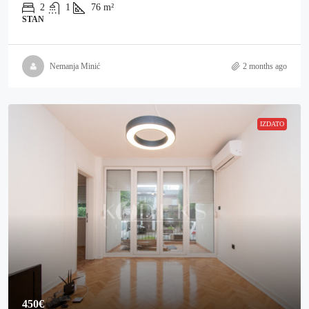
2
1
76
m²
STAN
Nemanja Minić
2 months ago
IZDATO
450€