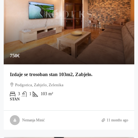
750€
Izdaje se trosoban stan 103m2, Zabjelo.
Podgorica, Zabjelo, Zelenika
3
1
103
m²
STAN
Nemanja Minić
11 months ago