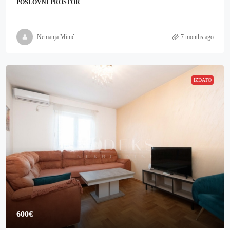
POSLOVNI PROSTOR
Nemanja Minić
7 months ago
IZDATO
600€