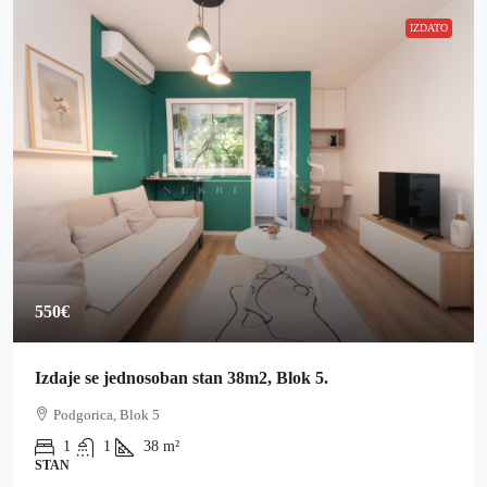
IZDATO
550€
Izdaje se jednosoban stan 38m2, Blok 5.
Podgorica, Blok 5
1
1
38
m²
STAN