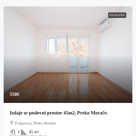
IZDAVANJE
550€
Izdaje se poslovni prostor 45m2, Preko Morače.
Podgorica, Preko Morače
1
45
m²