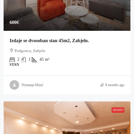
600€
Izdaje se dvosoban stan 45m2, Zabjelo.
Podgorica, Zabjelo
2
1
45
m²
STAN
Nemanja Minić
8 months ago
IZDATO