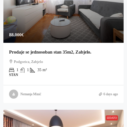
88,000€
Prodaje se jednosoban stan 35m2, Zabjelo.
Podgorica, Zabjelo
1
1
35
m²
STAN
Nemanja Minić
6 days ago
IZDATO