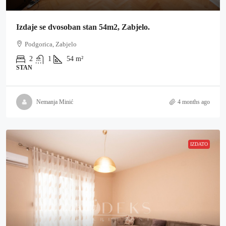
Izdaje se dvosoban stan 54m2, Zabjelo.
Podgorica, Zabjelo
2
1
54
m²
STAN
Nemanja Minić
4 months ago
IZDATO