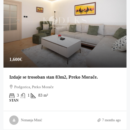
1,600€
Izdaje se trosoban stan 83m2, Preko Morače.
Podgorica, Preko Morače
3
1
83
m²
STAN
Nemanja Minić
7 months ago