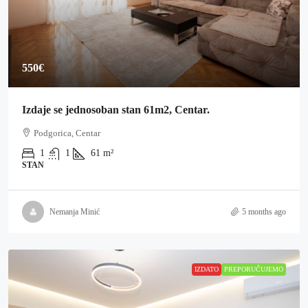
550€
Izdaje se jednosoban stan 61m2, Centar.
Podgorica, Centar
1
1
61
m²
STAN
Nemanja Minić
5 months ago
IZDATO
PREPORUČUJEMO