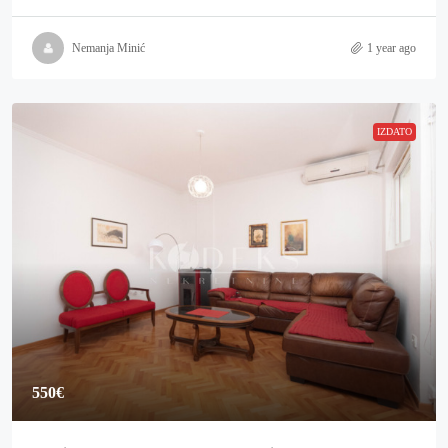
Nemanja Minić
1 year ago
IZDATO
550€