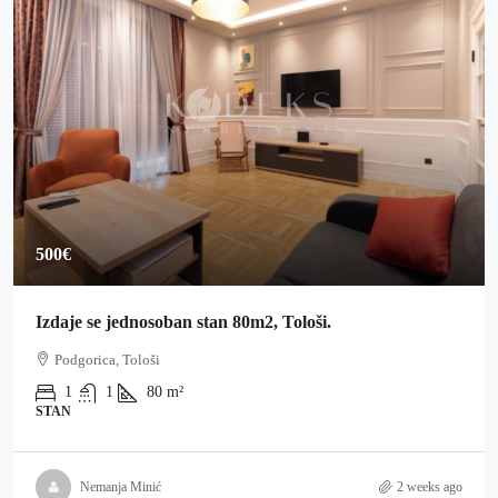
500€
Izdaje se jednosoban stan 80m2, Tološi.
Podgorica, Tološi
1
1
80
m²
STAN
Nemanja Minić
2 weeks ago