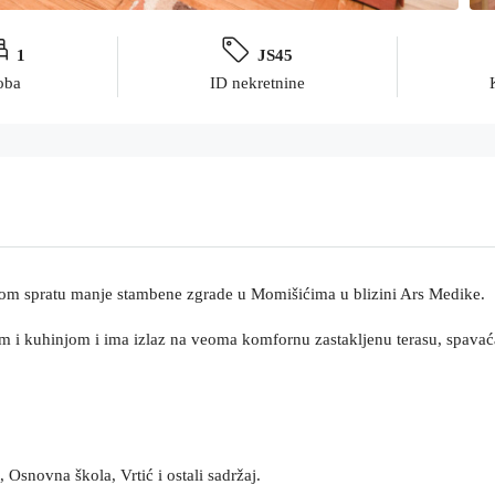
1
JS45
oba
ID nekretnine
gom spratu manje stambene zgrade u Momišićima u blizini Ars Medike.
m i kuhinjom i ima izlaz na veoma komfornu zastakljenu terasu, spavaća
 Osnovna škola, Vrtić i ostali sadržaj.