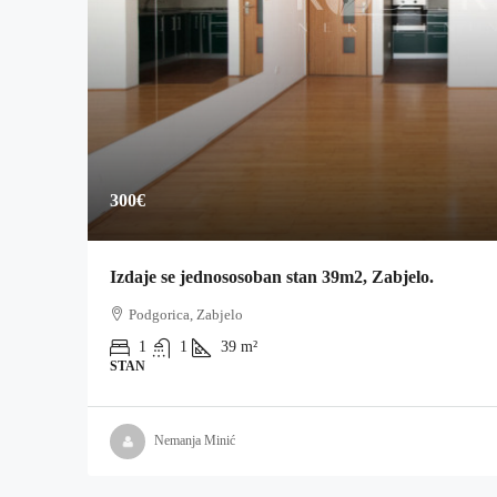
300€
Izdaje se jednososoban stan 39m2, Zabjelo.
Podgorica, Zabjelo
1
1
39
m²
STAN
Nemanja Minić