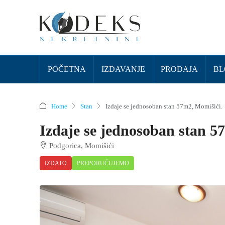
POČETNA
IZDAVANJE
PRODAJA
BL
Home
Stan
Izdaje se jednosoban stan 57m2, Momišići.
Izdaje se jednosoban stan 5
Podgorica, Momišići
IZDATO
PREPORUČUJEMO