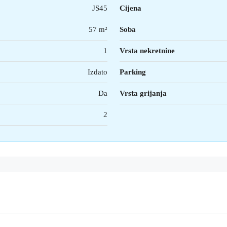
JS45
Cijena
57 m²
Soba
1
Vrsta nekretnine
Izdato
Parking
Da
Vrsta grijanja
2