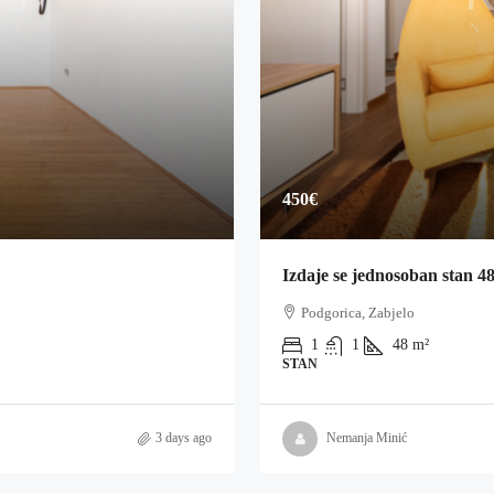
450€
Izdaje se jednosoban stan 4
Podgorica, Zabjelo
1
1
48
m²
STAN
3 days ago
Nemanja Minić