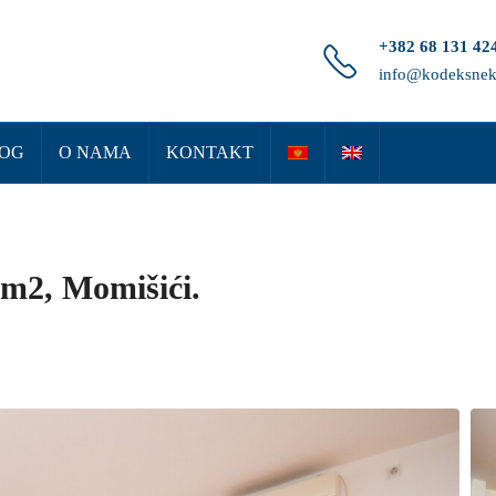
+382 68 131 42
info@kodeksnek
OG
O NAMA
KONTAKT
7m2, Momišići.