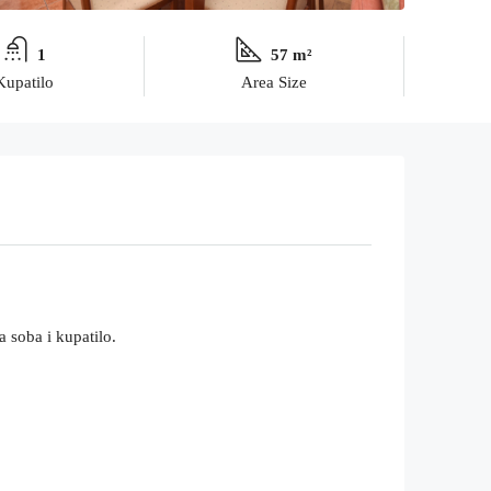
1
57 m²
Kupatilo
Area Size
 soba i kupatilo.