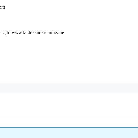
it!
m sajtu www.kodeksnekretnine.me