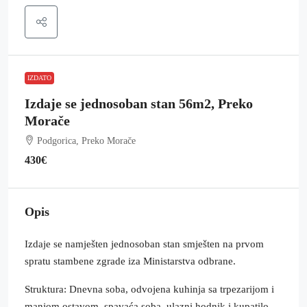
IZDATO
Izdaje se jednosoban stan 56m2, Preko
Morače
Podgorica, Preko Morače
430€
Opis
Izdaje se namješten jednosoban stan smješten na prvom
spratu stambene zgrade iza Ministarstva odbrane.
Struktura: Dnevna soba, odvojena kuhinja sa trpezarijom i
manjom ostavom, spavaća soba, ulazni hodnik i kupatilo.