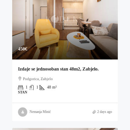
450€
Izdaje se jednosoban stan 48m2, Zabjelo.
Podgorica, Zabjelo
1
1
48
m²
STAN
Nemanja Minić
2 days ago