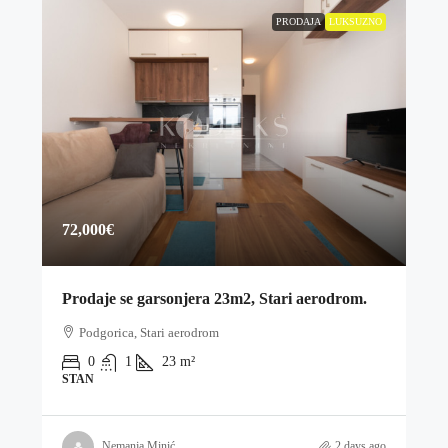
PRODAJA
LUKSUZNO
72,000€
Prodaje se garsonjera 23m2, Stari aerodrom.
Podgorica, Stari aerodrom
0
1
23
m²
STAN
Nemanja Minić
2 days ago