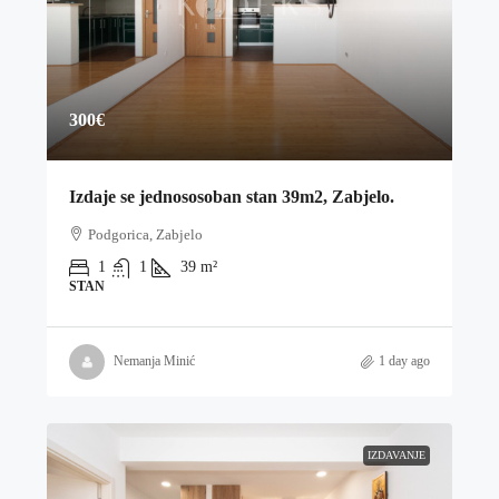
300€
Izdaje se jednososoban stan 39m2, Zabjelo.
Podgorica, Zabjelo
1
1
39
m²
STAN
Nemanja Minić
1 day ago
IZDAVANJE