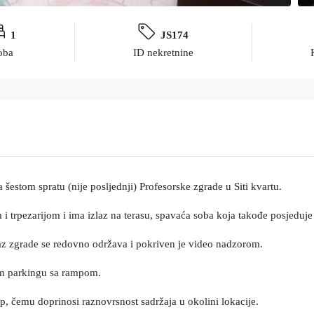
1
JS174
oba
ID nekretnine
 šestom spratu (nije posljednji) Profesorske zgrade u Siti kvartu.
trpezarijom i ima izlaz na terasu, spavaća soba koja takođe posjeduje i
laz zgrade se redovno održava i pokriven je video nadzorom.
nom parkingu sa rampom.
up, čemu doprinosi raznovrsnost sadržaja u okolini lokacije.