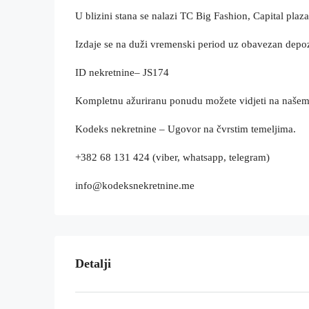
U blizini stana se nalazi TC Big Fashion, Capital plaza
Izdaje se na duži vremenski period uz obavezan depoz
ID nekretnine– JS174
Kompletnu ažuriranu ponudu možete vidjeti na naše
Kodeks nekretnine – Ugovor na čvrstim temeljima.
+382 68 131 424 (viber, whatsapp, telegram)
info@kodeksnekretnine.me
Detalji