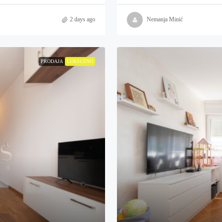
2 days ago
Nemanja Minić
PRODAJA
LUKSUZNO