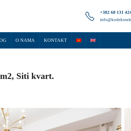
+382 68 131 42
info@kodeksnek
OG
O NAMA
KONTAKT
m2, Siti kvart.