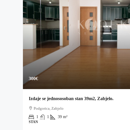
300€
Izdaje se jednososoban stan 39m2, Zabjelo.
Podgorica, Zabjelo
1
1
39
m²
STAN