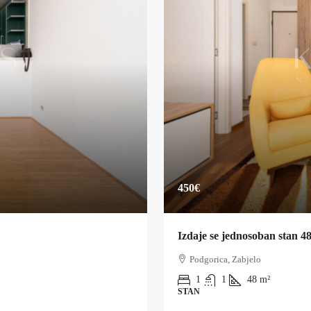
450€
Izdaje se jednosoban stan 4
Podgorica, Zabjelo
1
1
48
m²
STAN