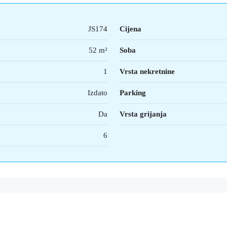
JS174
Cijena
52 m²
Soba
1
Vrsta nekretnine
Izdato
Parking
Da
Vrsta grijanja
6