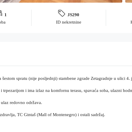
1
JS290
oba
ID nekretnine
 šestom spratu (nije posljednji) stambene zgrade Zetagradnje u ulici 4. 
 trpezarijom i ima izlaz na komfornu terasu, spavaća soba, ulazni hodni
se ulaz redovno održava.
dravlja, TC Gintaš (Mall of Montenegro) i ostali sadržaj.