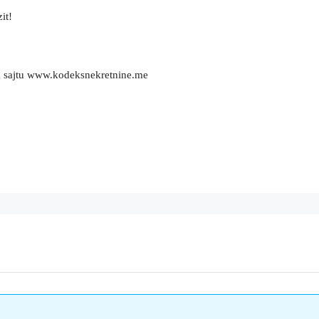
it!
m sajtu www.kodeksnekretnine.me