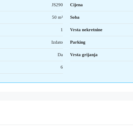
JS290
Cijena
50 m²
Soba
1
Vrsta nekretnine
Izdato
Parking
Da
Vrsta grijanja
6