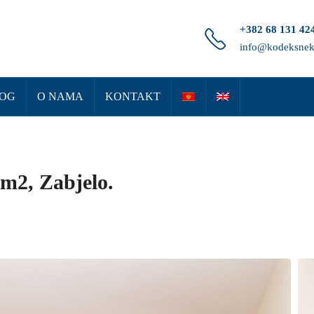
+382 68 131 42
info@kodeksnek
OG
O NAMA
KONTAKT
0m2, Zabjelo.