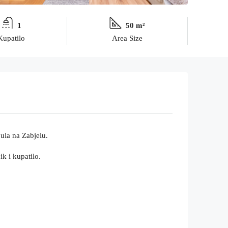
1
50 m²
Kupatilo
Area Size
jula na Zabjelu.
k i kupatilo.