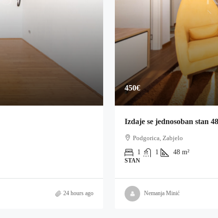
450€
Izdaje se jednosoban stan 4
Podgorica, Zabjelo
1
1
48
m²
STAN
24 hours ago
Nemanja Minić