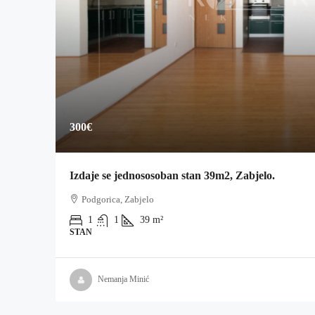
300€
Izdaje se jednososoban stan 39m2, Zabjelo.
Podgorica, Zabjelo
1
1
39
m²
STAN
Nemanja Minić