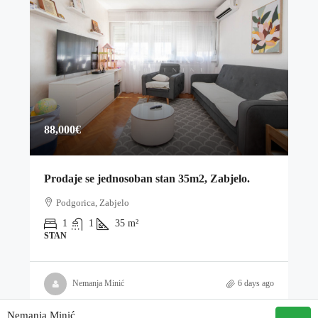
88,000€
Prodaje se jednosoban stan 35m2, Zabjelo.
Podgorica, Zabjelo
1
1
35
m²
STAN
Nemanja Minić
6 days ago
Nemanja Minić