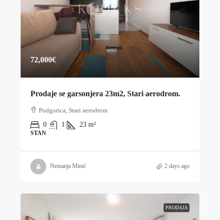
72,000€
Prodaje se garsonjera 23m2, Stari aerodrom.
Podgorica, Stari aerodrom
0
1
23
m²
STAN
Nemanja Minić
2 days ago
PRODAJA