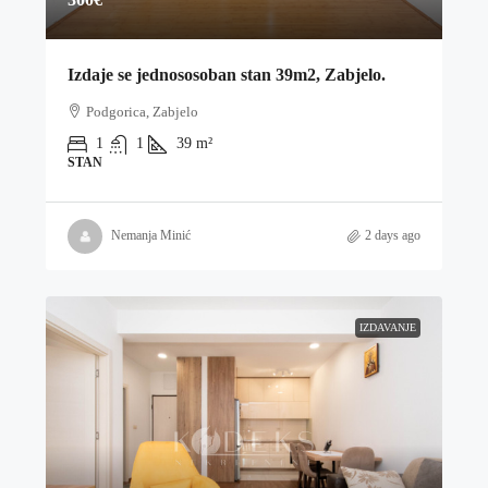
Izdaje se jednososoban stan 39m2, Zabjelo.
Podgorica, Zabjelo
1
1
39
m²
STAN
Nemanja Minić
2 days ago
IZDAVANJE