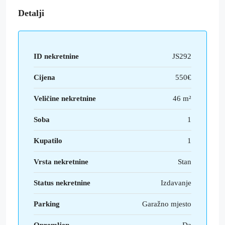
Detalji
ID nekretnine
JS292
Cijena
550€
Veličine nekretnine
46 m²
Soba
1
Kupatilo
1
Vrsta nekretnine
Stan
Status nekretnine
Izdavanje
Parking
Garažno mjesto
Opremljen
Da