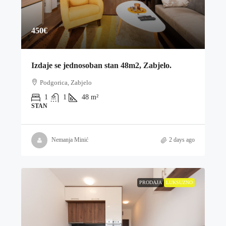
450€
Izdaje se jednosoban stan 48m2, Zabjelo.
Podgorica, Zabjelo
1
1
48
m²
STAN
Nemanja Minić
2 days ago
PRODAJA
LUKSUZNO