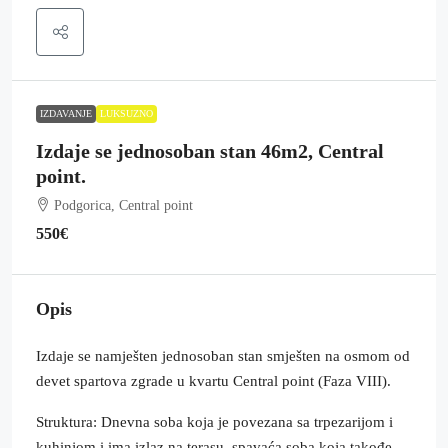
IZDAVANJE
LUKSUZNO
Izdaje se jednosoban stan 46m2, Central
point.
Podgorica, Central point
550€
Opis
Izdaje se namješten jednosoban stan smješten na osmom od
devet spartova zgrade u kvartu Central point (Faza VIII).
Struktura: Dnevna soba koja je povezana sa trpezarijom i
kuhinjom i ima izlaz na terasu, spavaća soba koja takođe