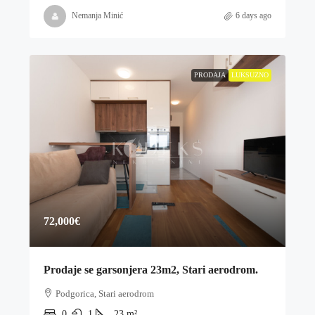
Nemanja Minić
6 days ago
PRODAJA
LUKSUZNO
72,000€
Prodaje se garsonjera 23m2, Stari aerodrom.
Podgorica, Stari aerodrom
0
1
23
m²