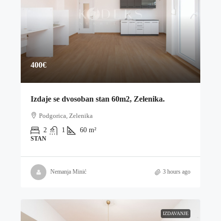
400€
Izdaje se dvosoban stan 60m2, Zelenika.
Podgorica, Zelenika
2
1
60
m²
STAN
Nemanja Minić
3 hours ago
IZDAVANJE