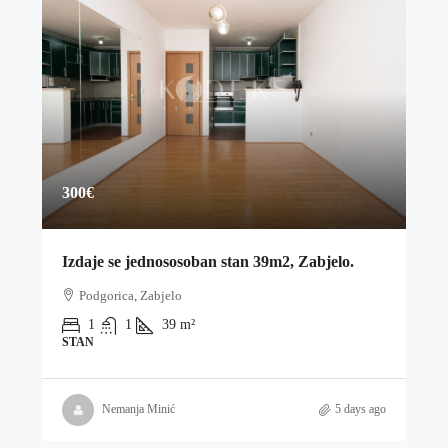
300€
Izdaje se jednososoban stan 39m2, Zabjelo.
Podgorica, Zabjelo
1
1
39
m²
STAN
Nemanja Minić
5 days ago