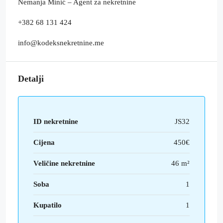
Nemanja Minić – Agent za nekretnine
+382 68 131 424
info@kodeksnekretnine.me
Detalji
ID nekretnine
JS32
Cijena
450€
Veličine nekretnine
46 m²
Soba
1
Kupatilo
1