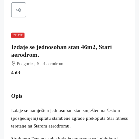
IZDATO
Izdaje se jednosoban stan 46m2, Stari
aerodrom.
Podgorica, Stari aerodrom
450€
Opis
Izdaje se namješten jednosoban stan smješten na šestom
(posljednjem) spratu stambene zgrade prekoputa Star fitness
teretane na Starom aerodromu.
Struktura: Dnevna soba koja je povezana sa kuhinjom i