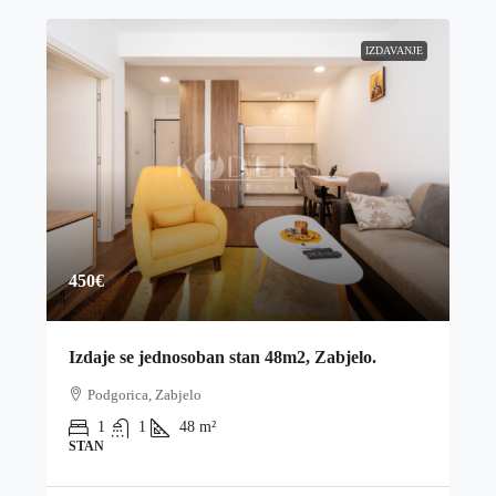
IZDAVANJE
450€
Izdaje se jednosoban stan 48m2, Zabjelo.
Podgorica, Zabjelo
1
1
48
m²
STAN