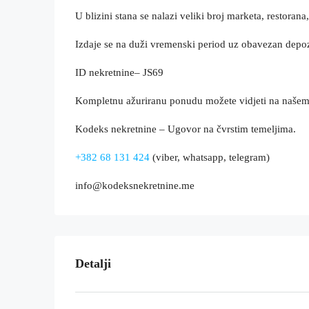
U blizini stana se nalazi veliki broj marketa, restora
Izdaje se na duži vremenski period uz obavezan depoz
ID nekretnine– JS69
Kompletnu ažuriranu ponudu možete vidjeti na naše
Kodeks nekretnine – Ugovor na čvrstim temeljima.
+382 68 131 424
(viber, whatsapp, telegram)
info@kodeksnekretnine.me
Detalji