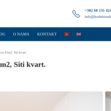
+382 68 131 42
info@kodeksnek
OG
O NAMA
KONTAKT
tan 45m2, Siti kvart.
m2, Siti kvart.