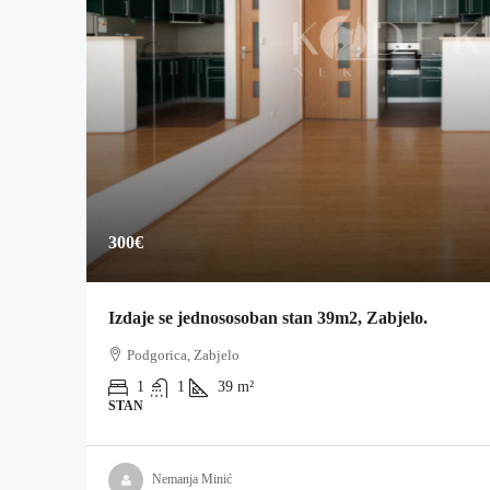
300€
Izdaje se jednososoban stan 39m2, Zabjelo.
Podgorica, Zabjelo
1
1
39
m²
STAN
Nemanja Minić