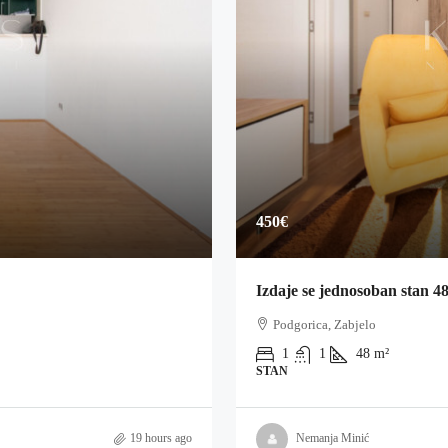
450€
Izdaje se jednosoban stan 4
Podgorica, Zabjelo
1
1
48
m²
STAN
19 hours ago
Nemanja Minić