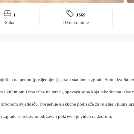
1
JS69
Soba
ID nekretnine
mješten na petom (posljednjem) spratu stambene zgrade Acton iza Super 
 i kuhinjom i ima izlaz na terasu, spavaća soba koja takođe ima izlaz na
 prirodnom svjetlošću. Posjeduje elektične podizače za roletne i klima ur
Ulaz zgrade se redovno održava i pokriven je video nadzorom.