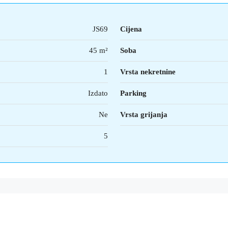
JS69
Cijena
45 m²
Soba
1
Vrsta nekretnine
Izdato
Parking
Ne
Vrsta grijanja
5