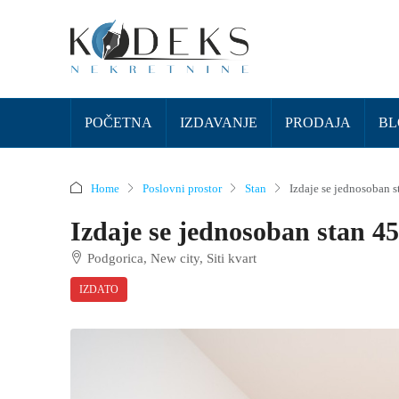
POČETNA
IZDAVANJE
PRODAJA
BL
Home
Poslovni prostor
Stan
Izdaje se jednosoban s
Izdaje se jednosoban stan 45
Podgorica, New city, Siti kvart
IZDATO