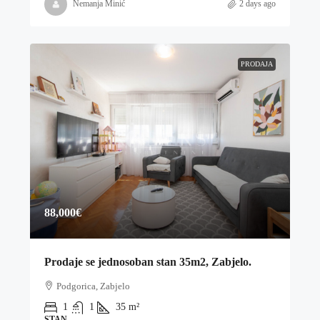
Nemanja Minić
2 days ago
PRODAJA
88,000€
Prodaje se jednosoban stan 35m2, Zabjelo.
Podgorica, Zabjelo
1
1
35
m²
STAN