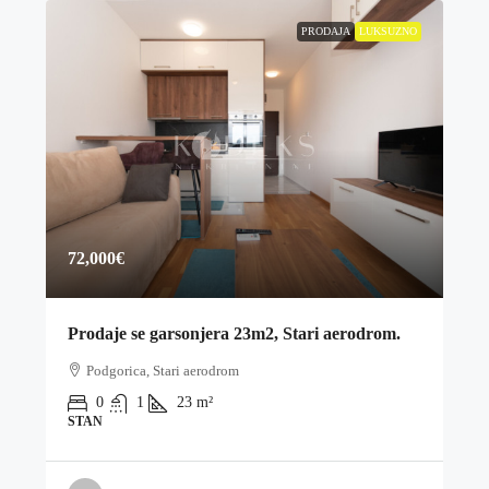
PRODAJA
LUKSUZNO
72,000€
Prodaje se garsonjera 23m2, Stari aerodrom.
Podgorica, Stari aerodrom
0
1
23
m²
STAN