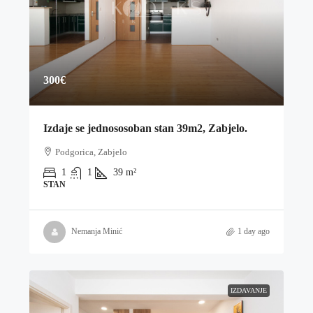
300€
Izdaje se jednososoban stan 39m2, Zabjelo.
Podgorica, Zabjelo
1
1
39
m²
STAN
Nemanja Minić
1 day ago
IZDAVANJE