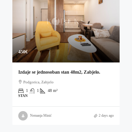
450€
Izdaje se jednosoban stan 48m2, Zabjelo.
Podgorica, Zabjelo
1
1
48
m²
STAN
Nemanja Minić
2 days ago