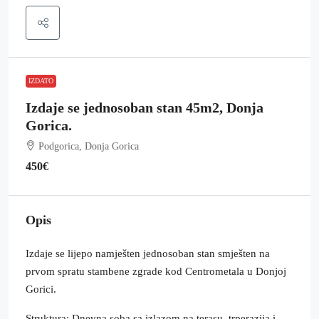
IZDATO
Izdaje se jednosoban stan 45m2, Donja
Gorica.
Podgorica, Donja Gorica
450€
Opis
Izdaje se lijepo namješten jednosoban stan smješten na
prvom spratu stambene zgrade kod Centrometala u Donjoj
Gorici.
Struktura: Dnevna soba sa izlazom na terasu, trperazija i