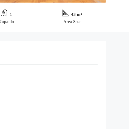
1
43 m²
Kupatilo
Area Size