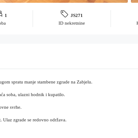
1
JS271
oba
ID nekretnine
rugom spratu manje stambene zgrade na Zabjelu.
ća soba, ulazni hodnik i kupatilo.
ovne svrhe.
ft. Ulaz zgrade se redovno održava.