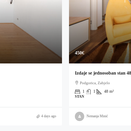
450€
Izdaje se jednosoban stan 4
Podgorica, Zabjelo
1
1
48
m²
STAN
4 days ago
Nemanja Minić