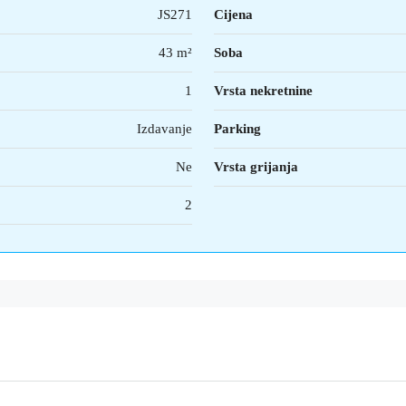
JS271
Cijena
43 m²
Soba
1
Vrsta nekretnine
Izdavanje
Parking
Ne
Vrsta grijanja
2