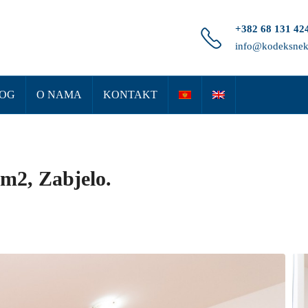
+382 68 131 42
info@kodeksnek
OG
O NAMA
KONTAKT
3m2, Zabjelo.