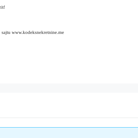
it!
m sajtu www.kodeksnekretnine.me