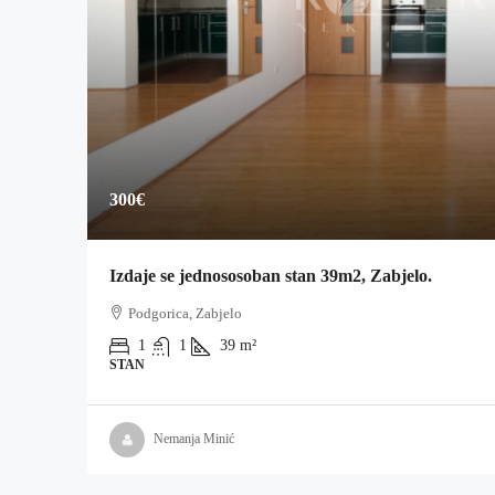
300€
Izdaje se jednososoban stan 39m2, Zabjelo.
Podgorica, Zabjelo
1
1
39
m²
STAN
Nemanja Minić