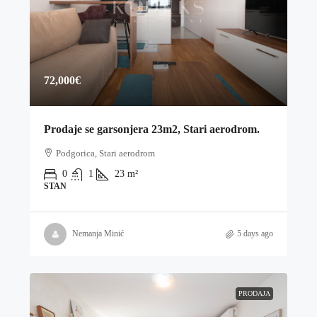
72,000€
Prodaje se garsonjera 23m2, Stari aerodrom.
Podgorica, Stari aerodrom
0
1
23
m²
STAN
Nemanja Minić
5 days ago
PRODAJA