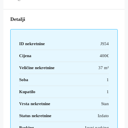
Detalji
ID nekretnine
JS54
Cijena
400€
Veličine nekretnine
37 m²
Soba
1
Kupatilo
1
Vrsta nekretnine
Stan
Status nekretnine
Izdato
Parking
Javni parking