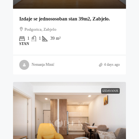
Izdaje se jednososoban stan 39m2, Zabjelo.
Podgorica, Zabjelo
1
1
39
m²
STAN
Nemanja Minić
4 days ago
IZDAVANJE