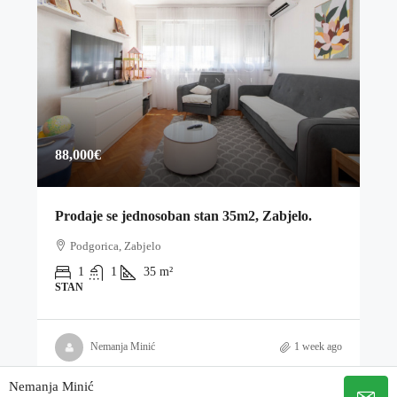
88,000€
Prodaje se jednosoban stan 35m2, Zabjelo.
Podgorica, Zabjelo
1
1
35
m²
STAN
Nemanja Minić
1 week ago
Nemanja Minić