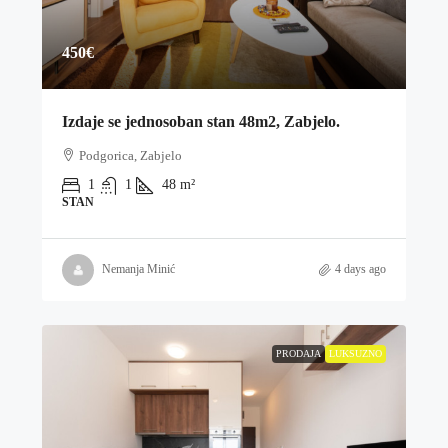
450€
Izdaje se jednosoban stan 48m2, Zabjelo.
Podgorica, Zabjelo
1
1
48
m²
STAN
Nemanja Minić
4 days ago
PRODAJA
LUKSUZNO