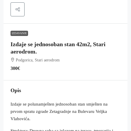
IZDAVANJE
Izdaje se jednosoban stan 42m2, Stari
aerodrom.
Podgorica, Stari aerodrom
300€
Opis
Izdaje se polunamješten jednosoban stan smješten na
prvom spratu zgrade Zetagradnje na Bulevaru Veljka
Vlahovića.
Struktura: Dnevna soba sa izlazom na terasu, trpezarija i