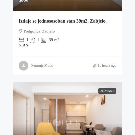
300€
Izdaje se jednososoban stan 39m2, Zabjelo.
Podgorica, Zabjelo
1
1
39
m²
STAN
Nemanja Minić
15 hours ago
IZDAVANJE