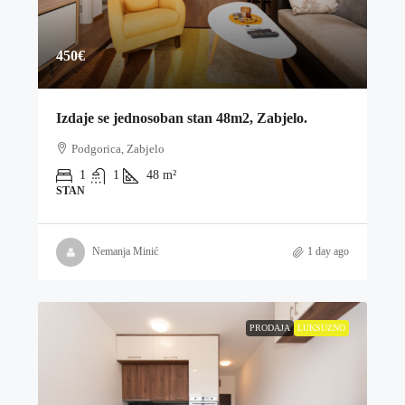
450€
Izdaje se jednosoban stan 48m2, Zabjelo.
Podgorica, Zabjelo
1
1
48
m²
STAN
Nemanja Minić
1 day ago
PRODAJA
LUKSUZNO