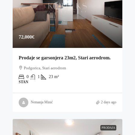
72,000€
Prodaje se garsonjera 23m2, Stari aerodrom.
Podgorica, Stari aerodrom
0
1
23
m²
STAN
Nemanja Minić
2 days ago
PRODAJA