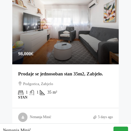
98,000€
Prodaje se jednosoban stan 35m2, Zabjelo.
Podgorica, Zabjelo
1
1
35
m²
STAN
Nemanja Minić
5 days ago
Nemanja Minić