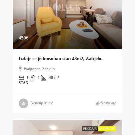
450€
Izdaje se jednosoban stan 48m2, Zabjelo.
Podgorica, Zabjelo
1
1
48
m²
STAN
Nemanja Minić
5 days ago
PRODAJA
LUKSUZNO