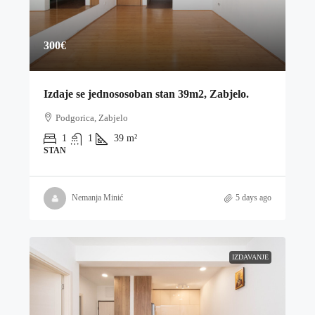
300€
Izdaje se jednososoban stan 39m2, Zabjelo.
Podgorica, Zabjelo
1
1
39
m²
STAN
Nemanja Minić
5 days ago
IZDAVANJE