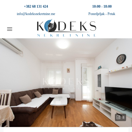
+382 68 131 424
10:00 - 18:00
info@kodeksnekretnine.me
Ponedjeljak - Petak
8