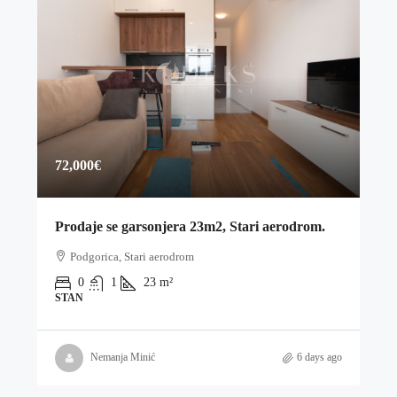
72,000€
Prodaje se garsonjera 23m2, Stari aerodrom.
Podgorica, Stari aerodrom
0
1
23
m²
STAN
Nemanja Minić
6 days ago