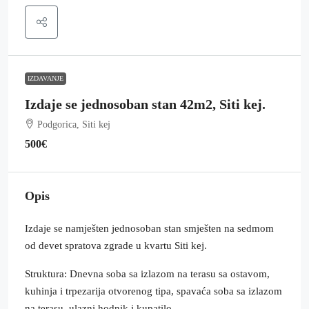
IZDAVANJE
Izdaje se jednosoban stan 42m2, Siti kej.
Podgorica, Siti kej
500€
Opis
Izdaje se namješten jednosoban stan smješten na sedmom
od devet spratova zgrade u kvartu Siti kej.
Struktura: Dnevna soba sa izlazom na terasu sa ostavom,
kuhinja i trpezarija otvorenog tipa, spavaća soba sa izlazom
na terasu, ulazni hodnik i kupatilo.