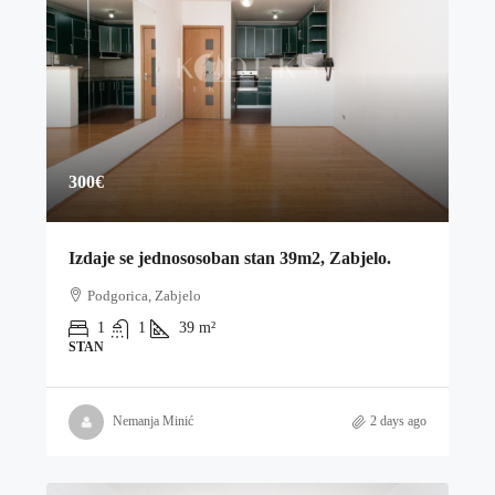
300€
Izdaje se jednososoban stan 39m2, Zabjelo.
Podgorica, Zabjelo
1
1
39
m²
STAN
Nemanja Minić
2 days ago