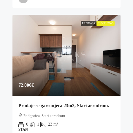
PRODAJA
LUKSUZNO
72,000€
Prodaje se garsonjera 23m2, Stari aerodrom.
Podgorica, Stari aerodrom
0
1
23
m²
STAN