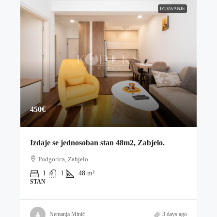
IZDAVANJE
450€
Izdaje se jednosoban stan 48m2, Zabjelo.
Podgorica, Zabjelo
1
1
48
m²
STAN
Nemanja Minić
3 days ago