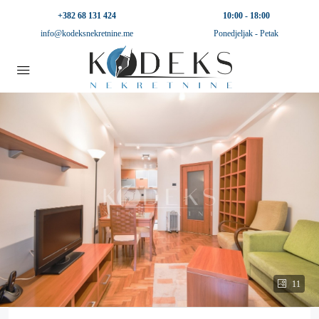
+382 68 131 424
10:00 - 18:00
info@kodeksnekretnine.me
Ponedjeljak - Petak
11