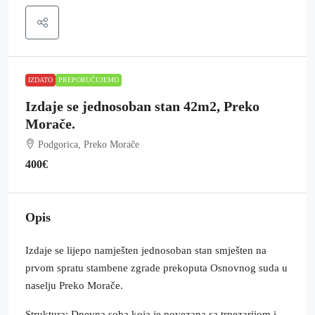
IZDATO
PREPORUČUJEMO
Izdaje se jednosoban stan 42m2, Preko
Morače.
Podgorica, Preko Morače
400€
Opis
Izdaje se lijepo namješten jednosoban stan smješten na
prvom spratu stambene zgrade prekoputa Osnovnog suda u
naselju Preko Morače.
Struktura: Dnevna soba koja je povezana sa trpezarijom i