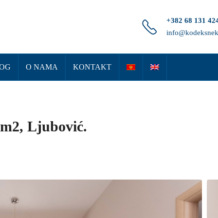
+382 68 131 42
info@kodeksnek
OG
O NAMA
KONTAKT
7m2, Ljubović.