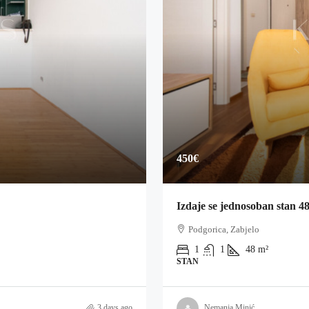
450€
Izdaje se jednosoban stan 4
Podgorica, Zabjelo
1
1
48
m²
STAN
3 days ago
Nemanja Minić