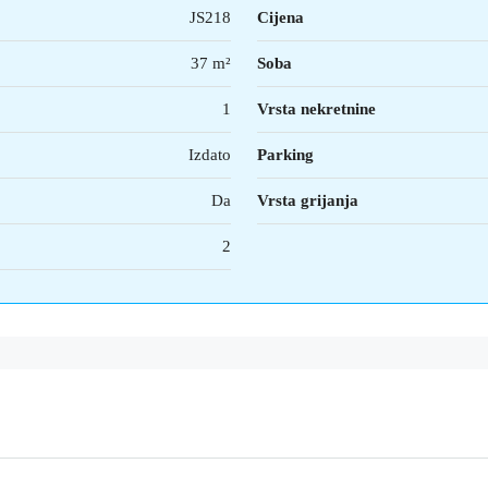
JS218
Cijena
37 m²
Soba
1
Vrsta nekretnine
Izdato
Parking
Da
Vrsta grijanja
2