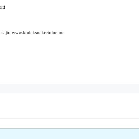
it!
m sajtu www.kodeksnekretnine.me