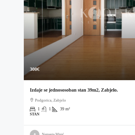
300€
Izdaje se jednososoban stan 39m2, Zabjelo.
Podgorica, Zabjelo
1
1
39
m²
STAN
Nemanja Minić