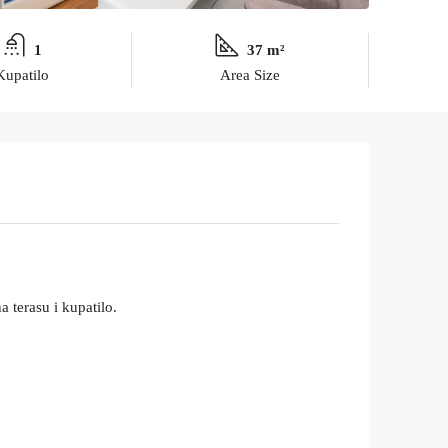
1
37 m²
Kupatilo
Area Size
 terasu i kupatilo.