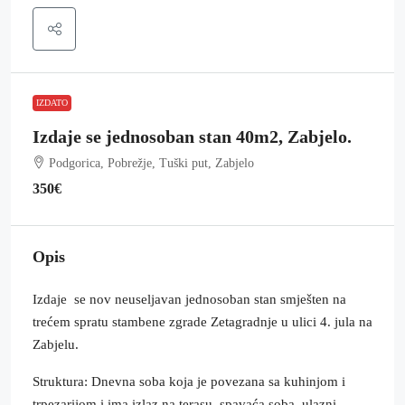
IZDATO
Izdaje se jednosoban stan 40m2, Zabjelo.
Podgorica, Pobrežje, Tuški put, Zabjelo
350€
Opis
Izdaje se nov neuseljavan jednosoban stan smješten na
trećem spratu stambene zgrade Zetagradnje u ulici 4. jula na
Zabjelu.
Struktura: Dnevna soba koja je povezana sa kuhinjom i
trpezarijom i ima izlaz na terasu, spavaća soba, ulazni