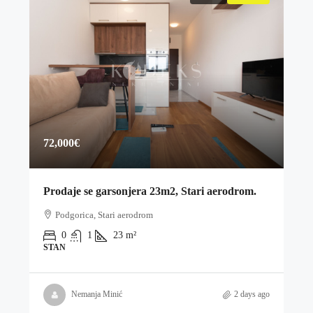
72,000€
Prodaje se garsonjera 23m2, Stari aerodrom.
Podgorica, Stari aerodrom
0
1
23
m²
STAN
Nemanja Minić
2 days ago