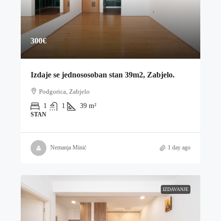
300€
Izdaje se jednososoban stan 39m2, Zabjelo.
Podgorica, Zabjelo
1
1
39
m²
STAN
Nemanja Minić
1 day ago
IZDAVANJE