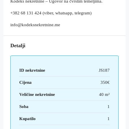
Kodeks nekretnine – Ugovor na čvrstim temeljima.
+382 68 131 424 (viber, whatsapp, telegram)
info@kodeksnekretnine.me
Detalji
ID nekretnine
JS187
Cijena
350€
Veličine nekretnine
40 m²
Soba
1
Kupatilo
1