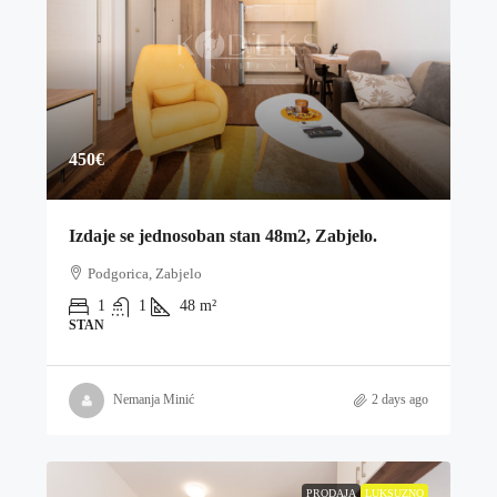
450€
Izdaje se jednosoban stan 48m2, Zabjelo.
Podgorica, Zabjelo
1
1
48
m²
STAN
Nemanja Minić
2 days ago
PRODAJA
LUKSUZNO