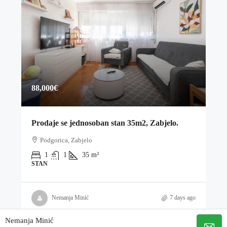
88,000€
Prodaje se jednosoban stan 35m2, Zabjelo.
Podgorica, Zabjelo
1
1
35
m²
STAN
Nemanja Minić
7 days ago
Nemanja Minić