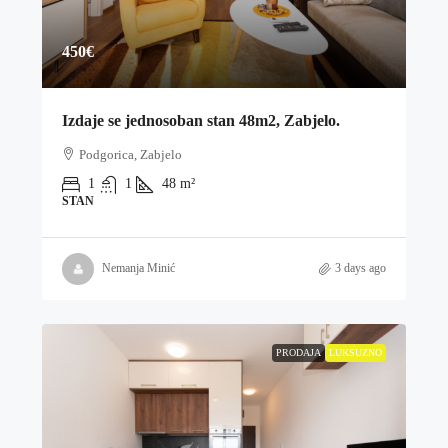
450€
Izdaje se jednosoban stan 48m2, Zabjelo.
Podgorica, Zabjelo
1
1
48
m²
STAN
Nemanja Minić
3 days ago
PRODAJA
LUKSUZNO