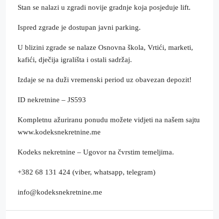
Stan se nalazi u zgradi novije gradnje koja posjeduje lift.
Ispred zgrade je dostupan javni parking.
U blizini zgrade se nalaze Osnovna škola, Vrtići, marketi,
kafići, dječija igrališta i ostali sadržaj.
Izdaje se na duži vremenski period uz obavezan depozit!
ID nekretnine – JS593
Kompletnu ažuriranu ponudu možete vidjeti na našem sajtu
www.kodeksnekretnine.me
Kodeks nekretnine – Ugovor na čvrstim temeljima.
+382 68 131 424 (viber, whatsapp, telegram)
info@kodeksnekretnine.me