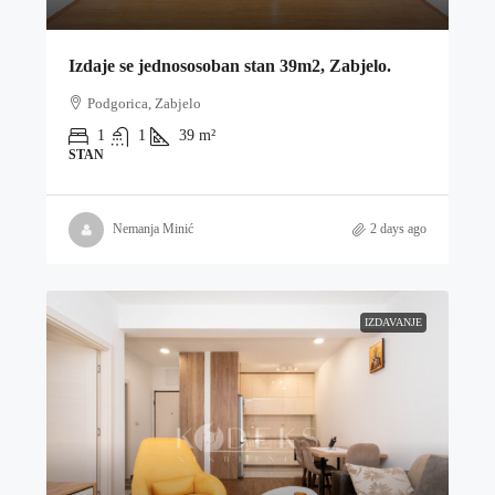
Izdaje se jednososoban stan 39m2, Zabjelo.
Podgorica, Zabjelo
1
1
39
m²
STAN
Nemanja Minić
2 days ago
IZDAVANJE