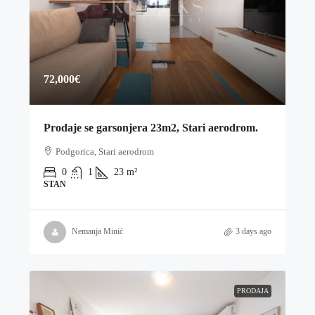
72,000€
Prodaje se garsonjera 23m2, Stari aerodrom.
Podgorica, Stari aerodrom
0
1
23
m²
STAN
Nemanja Minić
3 days ago
PRODAJA