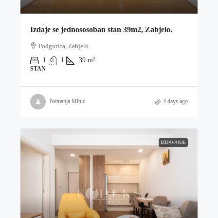
Izdaje se jednososoban stan 39m2, Zabjelo.
Podgorica, Zabjelo
1
1
39
m²
STAN
Nemanja Minić
4 days ago
IZDAVANJE