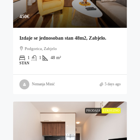
450€
Izdaje se jednosoban stan 48m2, Zabjelo.
Podgorica, Zabjelo
1
1
48
m²
STAN
Nemanja Minić
5 days ago
PRODAJA
LUKSUZNO