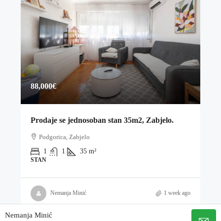
88,000€
Prodaje se jednosoban stan 35m2, Zabjelo.
Podgorica, Zabjelo
1
1
35
m²
STAN
Nemanja Minić
1 week ago
Nemanja Minić