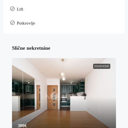
Lift
Potkrovlje
Slične nekretnine
IZDAVANJE
300€