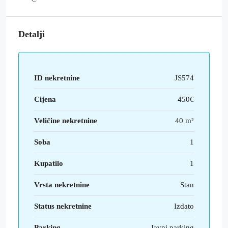
Detalji
ID nekretnine
JS574
Cijena
450€
Veličine nekretnine
40 m²
Soba
1
Kupatilo
1
Vrsta nekretnine
Stan
Status nekretnine
Izdato
Parking
Javni parking