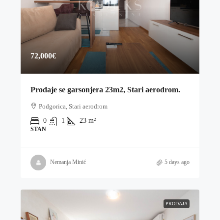
72,000€
Prodaje se garsonjera 23m2, Stari aerodrom.
Podgorica, Stari aerodrom
0
1
23
m²
STAN
Nemanja Minić
5 days ago
PRODAJA