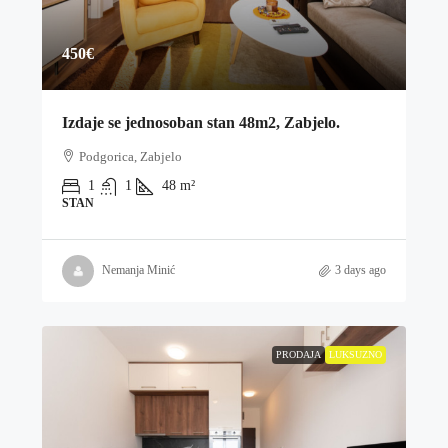
450€
Izdaje se jednosoban stan 48m2, Zabjelo.
Podgorica, Zabjelo
1
1
48
m²
STAN
Nemanja Minić
3 days ago
PRODAJA
LUKSUZNO