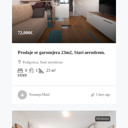
72,000€
Prodaje se garsonjera 23m2, Stari aerodrom.
Podgorica, Stari aerodrom
0
1
23
m²
STAN
Nemanja Minić
3 days ago
PRODAJA