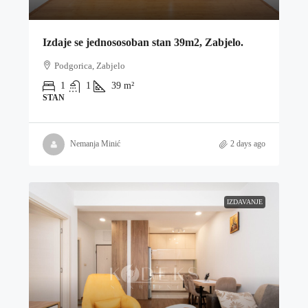
Izdaje se jednososoban stan 39m2, Zabjelo.
Podgorica, Zabjelo
1
1
39
m²
STAN
Nemanja Minić
2 days ago
IZDAVANJE