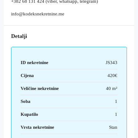
+382 68 131 424 (viber, whatsapp, telegram)
info@kodeksnekretnine.me
Detalji
ID nekretnine
JS343
Cijena
420€
Veličine nekretnine
40 m²
Soba
1
Kupatilo
1
Vrsta nekretnine
Stan