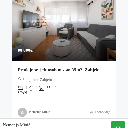
88,000€
Prodaje se jednosoban stan 35m2, Zabjelo.
Podgorica, Zabjelo
1
1
35
m²
STAN
Nemanja Minić
1 week ago
Nemanja Minić