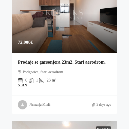
72,000€
Prodaje se garsonjera 23m2, Stari aerodrom.
Podgorica, Stari aerodrom
0
1
23
m²
STAN
Nemanja Minić
3 days ago
PRODAJA