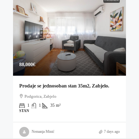
88,000€
Prodaje se jednosoban stan 35m2, Zabjelo.
Podgorica, Zabjelo
1
1
35
m²
STAN
Nemanja Minić
7 days ago