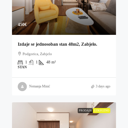
450€
Izdaje se jednosoban stan 48m2, Zabjelo.
Podgorica, Zabjelo
1
1
48
m²
STAN
Nemanja Minić
3 days ago
PRODAJA
LUKSUZNO