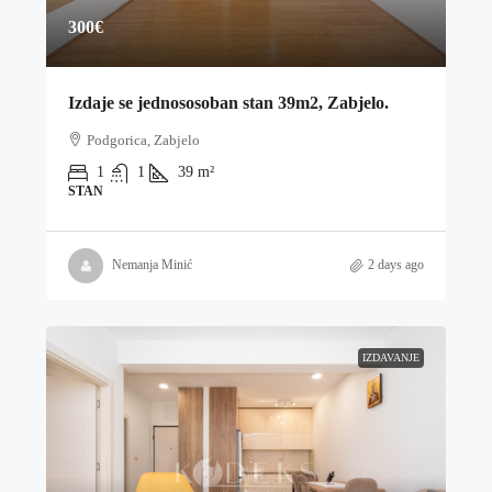
300€
Izdaje se jednososoban stan 39m2, Zabjelo.
Podgorica, Zabjelo
1
1
39
m²
STAN
Nemanja Minić
2 days ago
IZDAVANJE