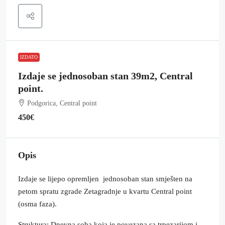
IZDATO
Izdaje se jednosoban stan 39m2, Central
point.
Podgorica, Central point
450€
Opis
Izdaje se lijepo opremljen jednosoban stan smješten na
petom spratu zgrade Zetagradnje u kvartu Central point
(osma faza).
Struktura: Dnevna soba koja je povezana sa trpezarijom i