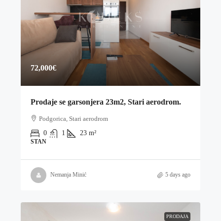
72,000€
Prodaje se garsonjera 23m2, Stari aerodrom.
Podgorica, Stari aerodrom
0
1
23
m²
STAN
Nemanja Minić
5 days ago
PRODAJA