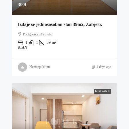
300€
Izdaje se jednososoban stan 39m2, Zabjelo.
Podgorica, Zabjelo
1
1
39
m²
STAN
Nemanja Minić
4 days ago
IZDAVANJE