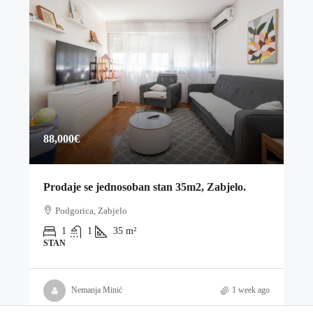
88,000€
Prodaje se jednosoban stan 35m2, Zabjelo.
Podgorica, Zabjelo
1
1
35
m²
STAN
Nemanja Minić
1 week ago