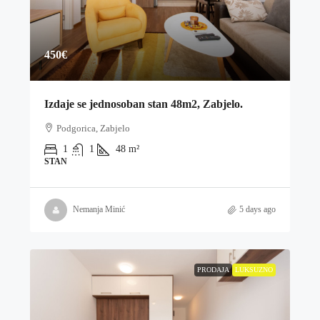
450€
Izdaje se jednosoban stan 48m2, Zabjelo.
Podgorica, Zabjelo
1
1
48
m²
STAN
Nemanja Minić
5 days ago
PRODAJA
LUKSUZNO