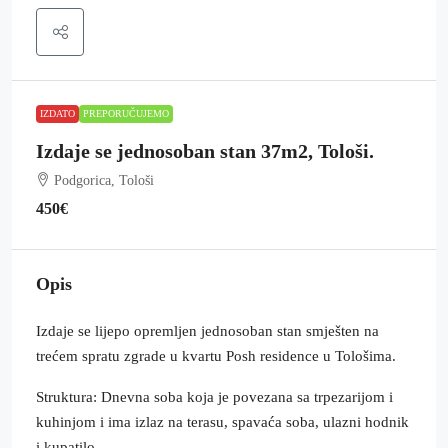
IZDATO
PREPORUČUJEMO
Izdaje se jednosoban stan 37m2, Tološi.
Podgorica, Tološi
450€
Opis
Izdaje se lijepo opremljen jednosoban stan smješten na
trećem spratu zgrade u kvartu Posh residence u Tološima.
Struktura: Dnevna soba koja je povezana sa trpezarijom i
kuhinjom i ima izlaz na terasu, spavaća soba, ulazni hodnik
i kupatilo.