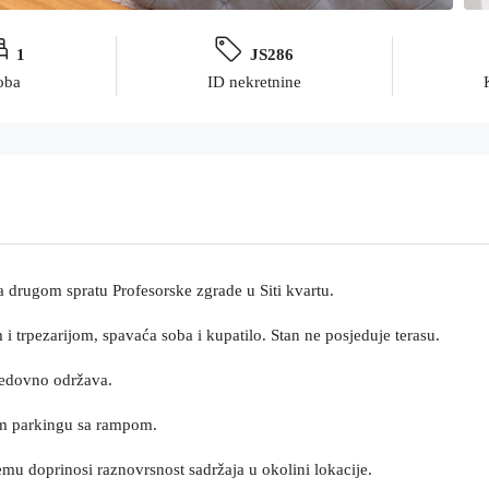
1
JS286
oba
ID nekretnine
a drugom spratu Profesorske zgrade u Siti kvartu.
 trpezarijom, spavaća soba i kupatilo. Stan ne posjeduje terasu.
 redovno održava.
nom parkingu sa rampom.
čemu doprinosi raznovrsnost sadržaja u okolini lokacije.