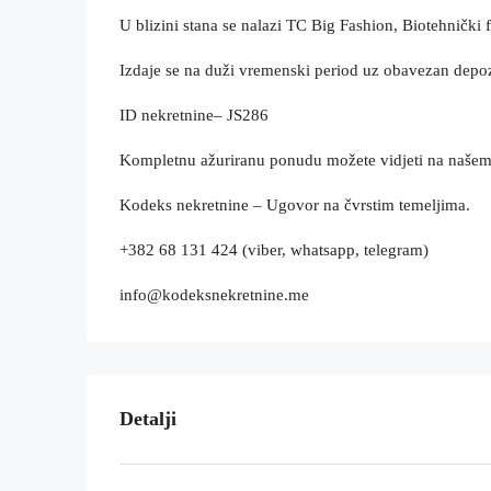
U blizini stana se nalazi TC Big Fashion, Biotehnički
Izdaje se na duži vremenski period uz obavezan depoz
ID nekretnine– JS286
Kompletnu ažuriranu ponudu možete vidjeti na naše
Kodeks nekretnine – Ugovor na čvrstim temeljima.
+382 68 131 424 (viber, whatsapp, telegram)
info@kodeksnekretnine.me
Detalji