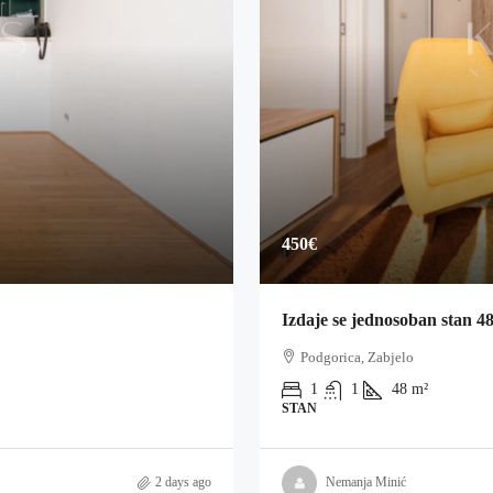
450€
Izdaje se jednosoban stan 4
Podgorica, Zabjelo
1
1
48
m²
STAN
2 days ago
Nemanja Minić