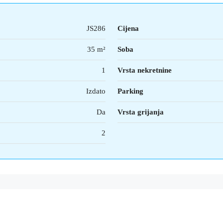
JS286
Cijena
35 m²
Soba
1
Vrsta nekretnine
Izdato
Parking
Da
Vrsta grijanja
2