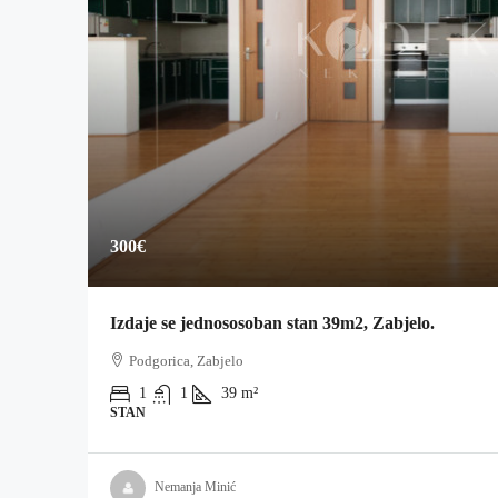
300€
Izdaje se jednososoban stan 39m2, Zabjelo.
Podgorica, Zabjelo
1
1
39
m²
STAN
Nemanja Minić