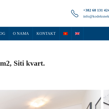
+382 68 131 42
info@kodeksnek
OG
O NAMA
KONTAKT
m2, Siti kvart.