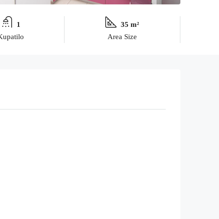
1
35 m²
Kupatilo
Area Size