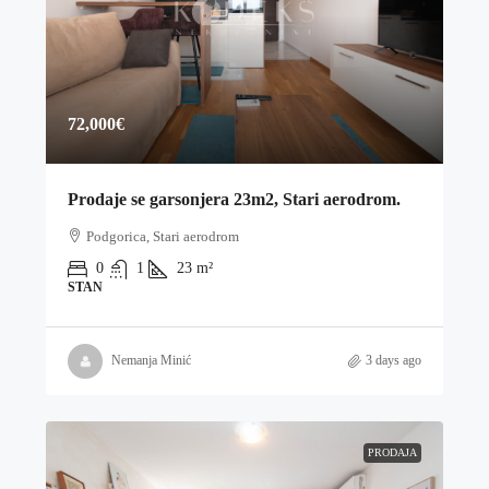
72,000€
Prodaje se garsonjera 23m2, Stari aerodrom.
Podgorica, Stari aerodrom
0
1
23
m²
STAN
Nemanja Minić
3 days ago
PRODAJA