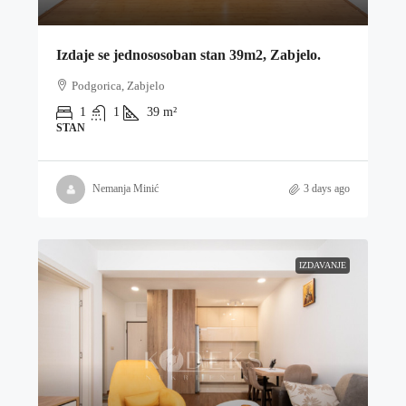
Izdaje se jednososoban stan 39m2, Zabjelo.
Podgorica, Zabjelo
1
1
39
m²
STAN
Nemanja Minić
3 days ago
IZDAVANJE