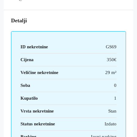
Detalji
ID nekretnine
GS69
Cijena
350€
Veličine nekretnine
29 m²
Soba
0
Kupatilo
1
Vrsta nekretnine
Stan
Status nekretnine
Izdato
Parking
Javni parking