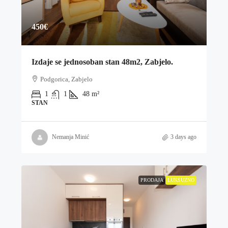
450€
Izdaje se jednosoban stan 48m2, Zabjelo.
Podgorica, Zabjelo
1
1
48
m²
STAN
Nemanja Minić
3 days ago
PRODAJA
LUKSUZNO