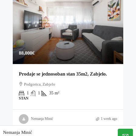
88,000€
Prodaje se jednosoban stan 35m2, Zabjelo.
Podgorica, Zabjelo
1
1
35
m²
STAN
Nemanja Minić
1 week ago
Nemanja Minić