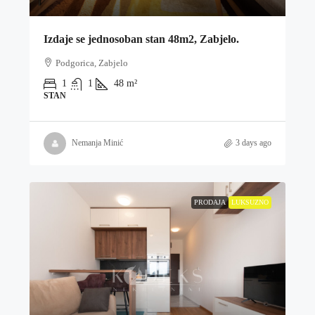
Izdaje se jednosoban stan 48m2, Zabjelo.
Podgorica, Zabjelo
1
1
48
m²
STAN
Nemanja Minić
3 days ago
PRODAJA
LUKSUZNO