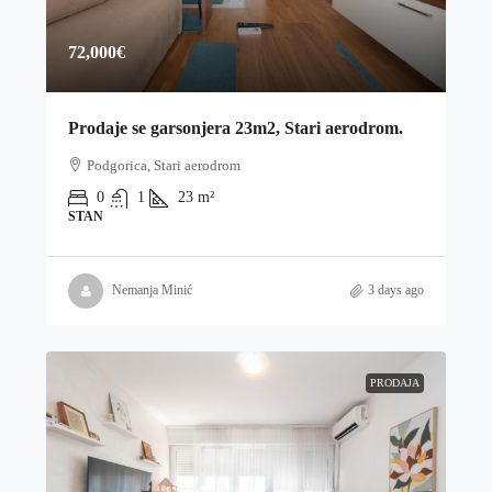
72,000€
Prodaje se garsonjera 23m2, Stari aerodrom.
Podgorica, Stari aerodrom
0
1
23
m²
STAN
Nemanja Minić
3 days ago
PRODAJA