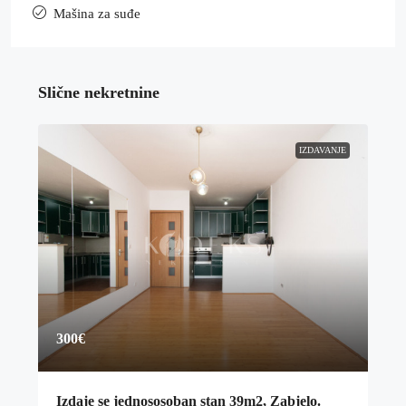
Mašina za suđe
Slične nekretnine
IZDAVANJE
300€
Izdaje se jednososoban stan 39m2, Zabjelo.