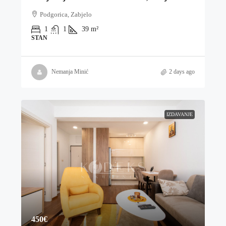
Podgorica, Zabjelo
1
1
39
m²
STAN
Nemanja Minić
2 days ago
IZDAVANJE
450€