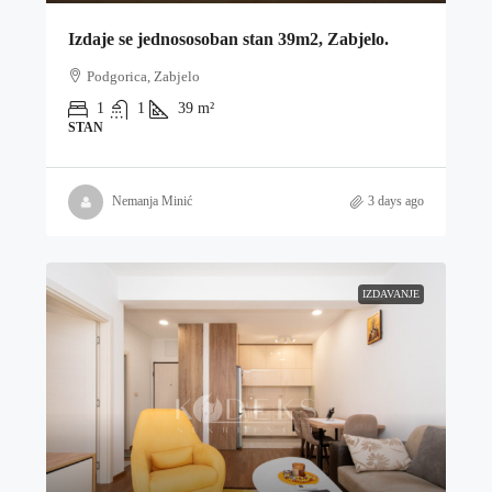
Izdaje se jednososoban stan 39m2, Zabjelo.
Podgorica, Zabjelo
1
1
39
m²
STAN
Nemanja Minić
3 days ago
IZDAVANJE