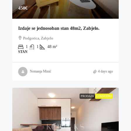
450€
Izdaje se jednosoban stan 48m2, Zabjelo.
Podgorica, Zabjelo
1
1
48
m²
STAN
Nemanja Minić
4 days ago
PRODAJA
LUKSUZNO