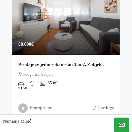
88,000€
Prodaje se jednosoban stan 35m2, Zabjelo.
Podgorica, Zabjelo
1
1
35
m²
STAN
Nemanja Minić
1 week ago
Nemanja Minić