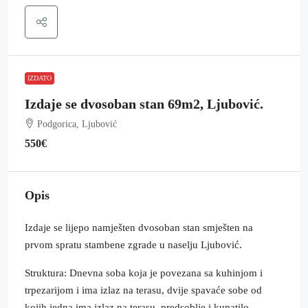
IZDATO
Izdaje se dvosoban stan 69m2, Ljubović.
Podgorica, Ljubović
550€
Opis
Izdaje se lijepo namješten dvosoban stan smješten na
prvom spratu stambene zgrade u naselju Ljubović.
Struktura: Dnevna soba koja je povezana sa kuhinjom i
trpezarijom i ima izlaz na terasu, dvije spavaće sobe od
kojih jedna ima izlaz na terasu, predsoblje i kupatilo.