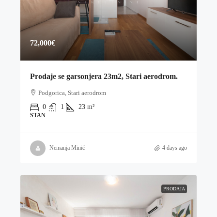
72,000€
Prodaje se garsonjera 23m2, Stari aerodrom.
Podgorica, Stari aerodrom
0
1
23
m²
STAN
Nemanja Minić
4 days ago
PRODAJA