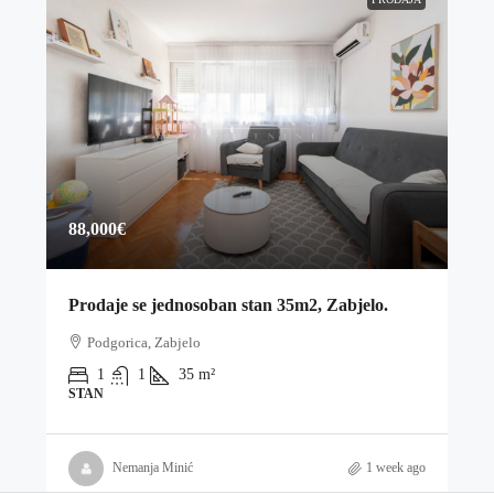
88,000€
Prodaje se jednosoban stan 35m2, Zabjelo.
Podgorica, Zabjelo
1
1
35
m²
STAN
Nemanja Minić
1 week ago