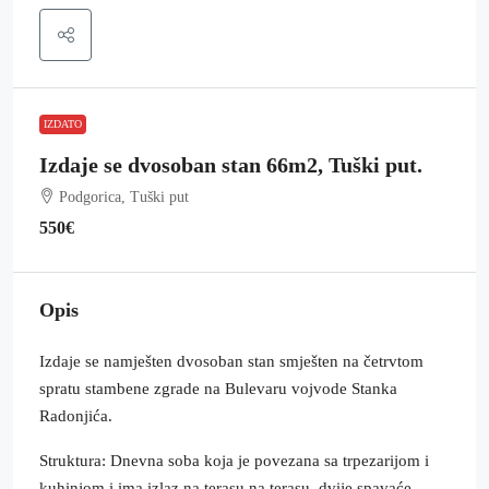
IZDATO
Izdaje se dvosoban stan 66m2, Tuški put.
Podgorica, Tuški put
550€
Opis
Izdaje se namješten dvosoban stan smješten na četrvtom
spratu stambene zgrade na Bulevaru vojvode Stanka
Radonjića.
Struktura: Dnevna soba koja je povezana sa trpezarijom i
kuhinjom i ima izlaz na terasu na terasu, dvije spavaće