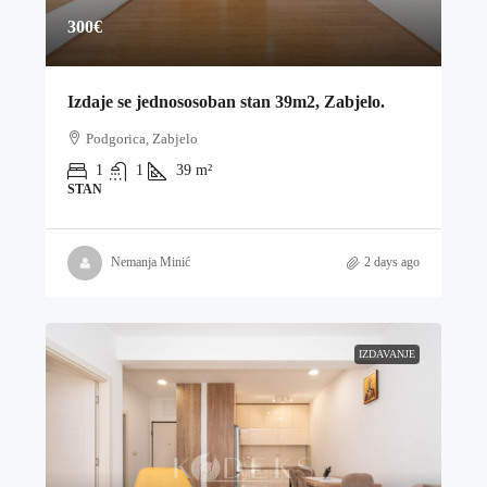
300€
Izdaje se jednososoban stan 39m2, Zabjelo.
Podgorica, Zabjelo
1
1
39
m²
STAN
Nemanja Minić
2 days ago
IZDAVANJE