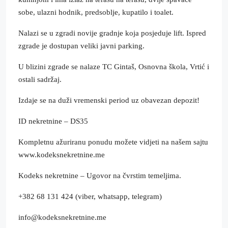
sobe, ulazni hodnik, predsoblje, kupatilo i toalet.
Nalazi se u zgradi novije gradnje koja posjeduje lift. Ispred
zgrade je dostupan veliki javni parking.
U blizini zgrade se nalaze TC Gintaš, Osnovna škola, Vrtić i
ostali sadržaj.
Izdaje se na duži vremenski period uz obavezan depozit!
ID nekretnine – DS35
Kompletnu ažuriranu ponudu možete vidjeti na našem sajtu
www.kodeksnekretnine.me
Kodeks nekretnine – Ugovor na čvrstim temeljima.
+382 68 131 424 (viber, whatsapp, telegram)
info@kodeksnekretnine.me