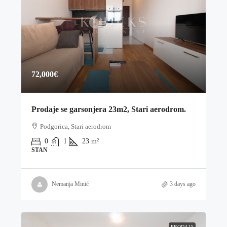
72,000€
Prodaje se garsonjera 23m2, Stari aerodrom.
Podgorica, Stari aerodrom
0
1
23
m²
STAN
Nemanja Minić
3 days ago
PRODAJA