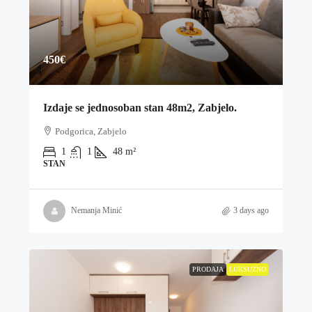
450€
Izdaje se jednosoban stan 48m2, Zabjelo.
Podgorica, Zabjelo
1
1
48
m²
STAN
Nemanja Minić
3 days ago
PRODAJA
LUKSUZNO