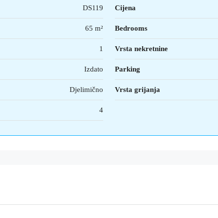
DS119
Cijena
65 m²
Bedrooms
1
Vrsta nekretnine
Izdato
Parking
Djelimično
Vrsta grijanja
4