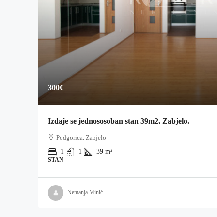
300€
Izdaje se jednososoban stan 39m2, Zabjelo.
Podgorica, Zabjelo
1
1
39
m²
STAN
Nemanja Minić