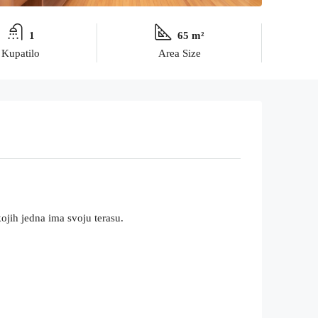
1
65 m²
Kupatilo
Area Size
kojih jedna ima svoju terasu.