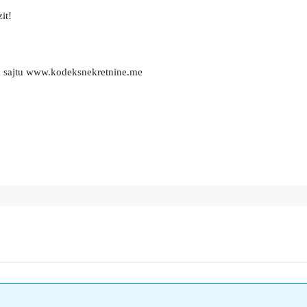
it!
m sajtu www.kodeksnekretnine.me