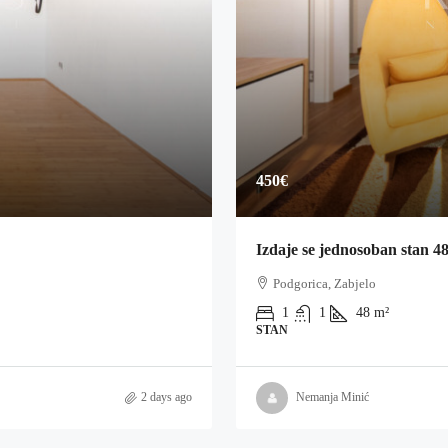
450€
Izdaje se jednosoban stan 4
Podgorica, Zabjelo
1
1
48
m²
STAN
2 days ago
Nemanja Minić