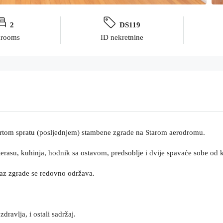
2
DS119
drooms
ID nekretnine
vrtom spratu (posljednjem) stambene zgrade na Starom aerodromu.
 terasu, kuhinja, hodnik sa ostavom, predsoblje i dvije spavaće sobe od 
Ulaz zgrade se redovno održava.
dravlja, i ostali sadržaj.