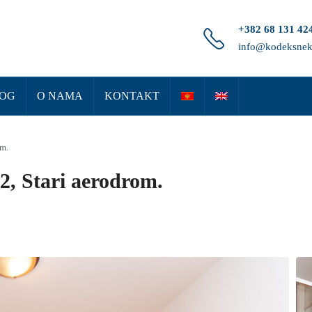
+382 68 131 42
info@kodeksnek
OG
O NAMA
KONTAKT
om.
2, Stari aerodrom.