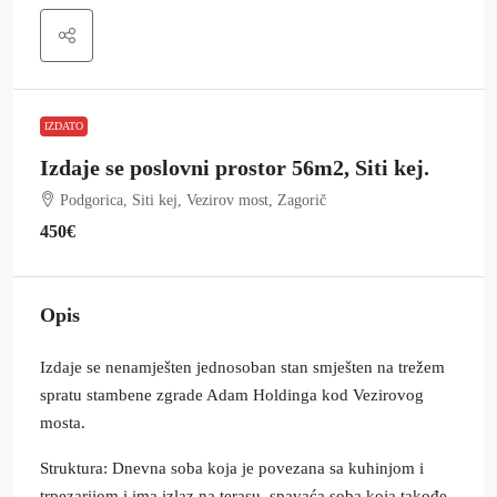
IZDATO
Izdaje se poslovni prostor 56m2, Siti kej.
Podgorica, Siti kej, Vezirov most, Zagorič
450€
Opis
Izdaje se nenamješten jednosoban stan smješten na trežem
spratu stambene zgrade Adam Holdinga kod Vezirovog
mosta.
Struktura: Dnevna soba koja je povezana sa kuhinjom i
trpezarijom i ima izlaz na terasu, spavaća soba koja takođe