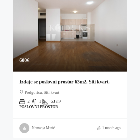
600€
Izdaje se poslovni prostor 63m2, Siti kvart.
Podgorica, Siti kvart
2
1
63
m²
POSLOVNI PROSTOR
Nemanja Minić
1 month ago