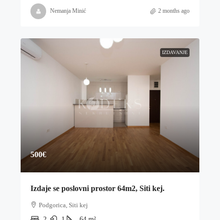
Nemanja Minić
2 months ago
IZDAVANJE
500€
Izdaje se poslovni prostor 64m2, Siti kej.
Podgorica, Siti kej
2
1
64
m²