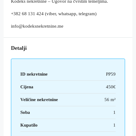
Kodeks nekretnine – Ugovor na čvrstim temeljima.
+382 68 131 424 (viber, whatsapp, telegram)
info@kodeksnekretnine.me
Detalji
ID nekretnine
PP59
Cijena
450€
Veličine nekretnine
56 m²
Soba
1
Kupatilo
1